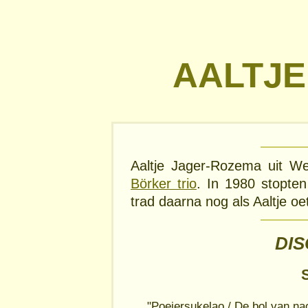
AALTJE
Aaltje Jager-Rozema uit We
Börker trio
. In 1980 stopten
trad daarna nog als Aaltje oe
DI
S
"Poeiersukelao / De bol van na