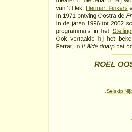
theater in Nederland. Hij w
van 't Hek,
Herman Finkers
e
In 1971 ontving Oostra de
Fr
In de jaren 1996 tot 2002 s
programma's in het
Stellin
Ook vertaalde hij het be
Ferrat, in
It âlde doarp
dat d
ROEL OOS
„Selskip Nij