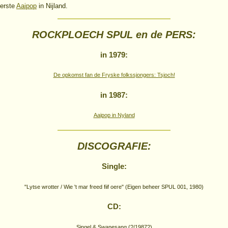
eerste
Aaipop
in Nijland.
ROCKPLOECH SPUL en de PERS:
in 1979:
De opkomst fan de Fryske folkssjongers: Tsjoch!
in 1987:
Aaipop in Nyland
DISCOGRAFIE:
Single:
"Lytse wrotter / Wie 't mar freed fiif oere" (Eigen beheer SPUL 001, 1980)
CD:
Singel & Swanesang (?/1987?)