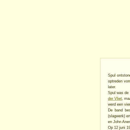
Spul ontston
optreden von
later.
Spul was de 
der Vliet
, ma
werd een vier
De band bes
(slagwerk) e
en John Anem
Op 12 juni 1