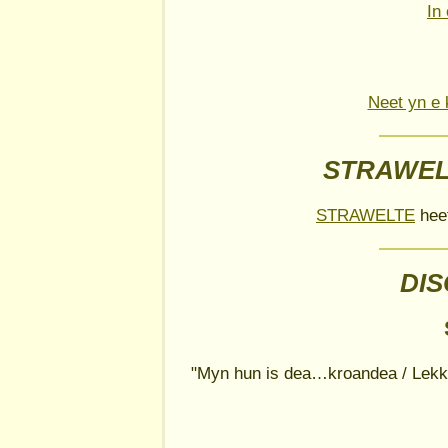
In
Neet yn e 
STRAWEL
STRAWELTE
heef
DI
"Myn hun is dea…kroandea / Lekke