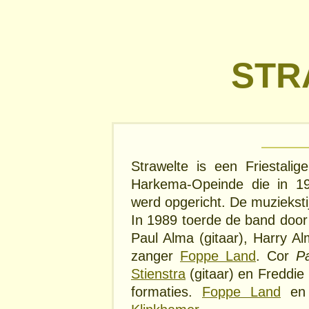
STR
Strawelte is een Friestali
Harkema-Opeinde die in 1
werd opgericht. De muzieksti
In 1989 toerde de band doo
Paul Alma (gitaar), Harry A
zanger
Foppe Land
. Cor
P
Stienstra
(gitaar) en Freddie
formaties.
Foppe Land
en S