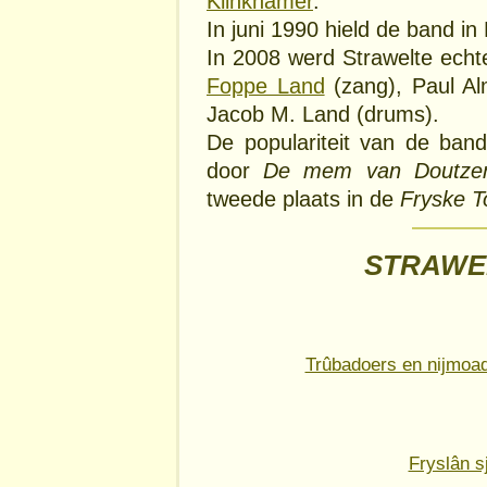
Klinkhamer
.
In juni 1990 hield de band in
In 2008 werd Strawelte echt
Foppe Land
(zang), Paul Al
Jacob M. Land (drums).
De populariteit van de band
door
De mem van Doutze
tweede plaats in de
Fryske T
STRAWEL
Trûbadoers en nijmoad
Fryslân s