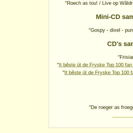
"Roech as tou! / Live op Wâldr
Mini-CD sa
"Gospy - dixel - pu
CD's sa
"Frisia
"
It bêste út de Fryske Top 100 fa
"
It bêste út de Fryske Top 100 
"De roeger as froe