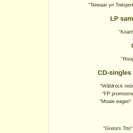
"Teiwaar yn Tietsje
LP sam
"Koart
"Roug
CD-singles
"Wâldrock reün
"FP promosing
"Moaie eagen"
"Greta's Tits