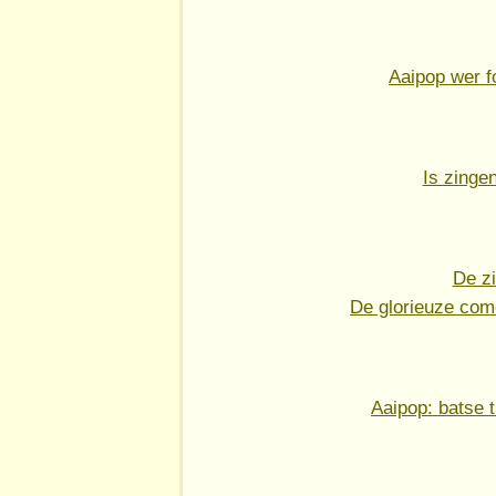
Aaipop wer f
Is zinge
De zi
De glorieuze co
Aaipop: batse t