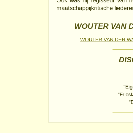
Ook was hij regisseur van 
maatschappijkritische liedere
WOUTER VAN D
WOUTER VAN DER W
DI
"Eig
"Friesl
"D