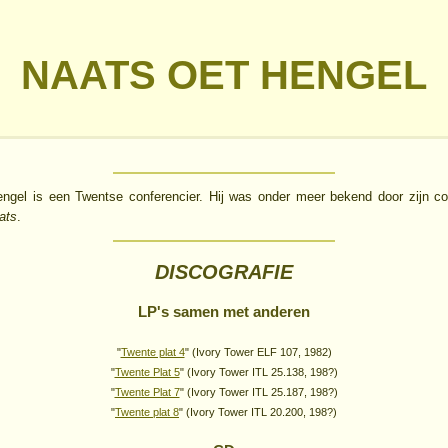
NAATS OET HENGEL
ngel is een Twentse conferencier. Hij was onder meer bekend door zijn c
ats
.
DISCOGRAFIE
LP's samen met anderen
"
Twente plat 4
" (Ivory Tower ELF 107, 1982)
"
Twente Plat 5
" (Ivory Tower ITL 25.138, 198?)
"
Twente Plat 7
" (Ivory Tower ITL 25.187, 198?)
"
Twente plat 8
" (Ivory Tower ITL 20.200, 198?)