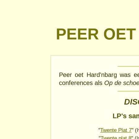
PEER OET
Peer oet Hard'nbarg was ee
conferences als
Op de schoe
DI
LP's sa
"
Twente Plat 7
" (
"
Twente plat 8
" (