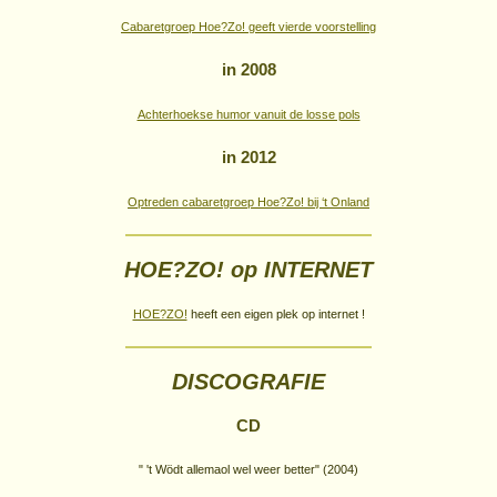
Cabaretgroep Hoe?Zo! geeft vierde voorstelling
in 2008
Achterhoekse humor vanuit de losse pols
in 2012
Optreden cabaretgroep Hoe?Zo! bij ‘t Onland
HOE?ZO! op INTERNET
HOE?ZO!
heeft een eigen plek op internet !
DISCOGRAFIE
CD
" 't Wödt allemaol wel weer better" (2004)