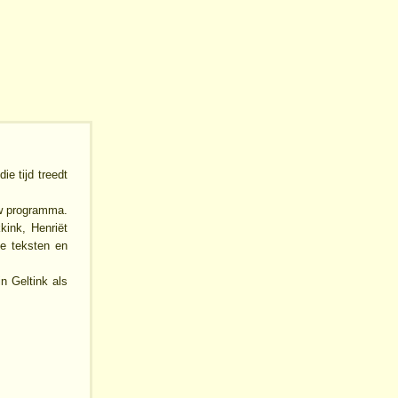
die tijd treedt
uw programma.
kink, Henriët
le teksten en
n Geltink als