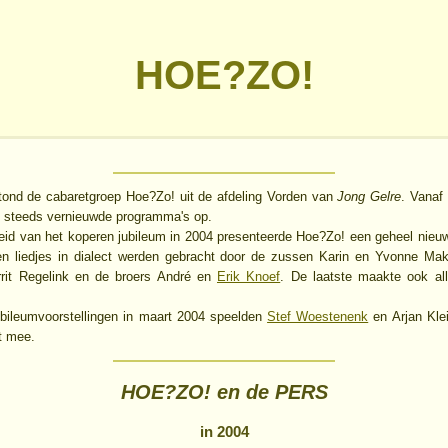
HOE?ZO!
tond de cabaretgroep Hoe?Zo! uit de afdeling Vorden van
Jong Gelre
. Vanaf 
 steeds vernieuwde programma's op.
eid van het koperen jubileum in 2004 presenteerde Hoe?Zo! een geheel nie
n liedjes in dialect werden gebracht door de zussen Karin en Yvonne Mak
rrit Regelink en de broers André en
Erik Knoef
. De laatste maakte ook al
ubileumvoorstellingen in maart 2004 speelden
Stef Woestenenk
en Arjan Klei
t mee.
HOE?ZO! en de PERS
in 2004