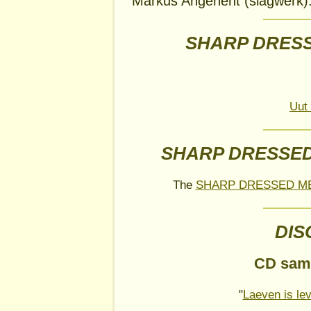
Markus Angenent (slagwerk)
SHARP DRESS
Uut 
SHARP DRESSED 
The
SHARP DRESSED M
DIS
CD sam
"
Laeven is le