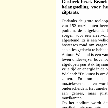
Giesbeek bezet. Bezoek
belangstelling voor h
zitplaats.
Ondanks de grote toeloop
van 152 muzikanten heers
podium, de uitgekiende 
zorgen voor een sfeervoll
afgestemd. Er is een welk
hostesses rond om vragen 
aan alles gedacht te hebben
Antoon Wieland is een van 
leven onderwijzer bovenbo
afgelopen jaar stak hij sa
vrije tijd en energie in de 
Wieland: "De kunst is om 
zetten. En om een g
muziekevenementen worde
onderscheiden. Het unieke v
aan genres, maar juis
muzikanten."
Op het podium wordt de
muzikale mix van optreden