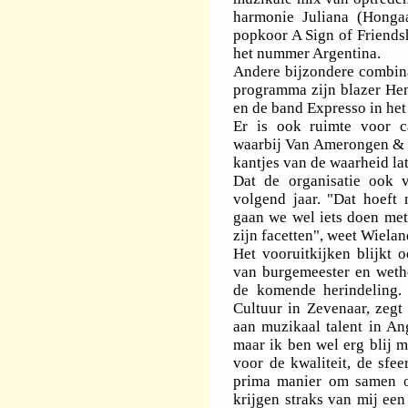
harmonie Juliana (Honga
popkoor A Sign of Friend
het nummer Argentina.
Andere bijzondere combina
programma zijn blazer Hen
en de band Expresso in he
Er is ook ruimte voor ca
waarbij Van Amerongen & B
kantjes van de waarheid la
Dat de organisatie ook vo
volgend jaar. "Dat hoeft 
gaan we wel iets doen met
zijn facetten", weet Wielan
Het vooruitkijken blijkt 
van burgemeester en weth
de komende herindeling.
Cultuur in Zevenaar, zegt n
aan muzikaal talent in Ange
maar ik ben wel erg blij 
voor de kwaliteit, de sfee
prima manier om samen op
krijgen straks van mij een