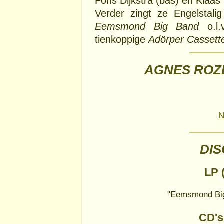
Fons Dijkstra (bas) en Klaas
Verder zingt ze Engelstal
Eemsmond Big Band
o.l.
tienkoppige
Adörper Cassett
AGNES ROZ
N
DI
LP 
"Eemsmond Big
CD's