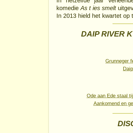
In hetzelfde jaar verlee
komedie
As t ies smelt
uitge
In 2013 hield het kwartet op 
DAIP RIVER 
Grunneger fe
Daip
Ode aan Ede staal ti
Aankomend en geve
DIS