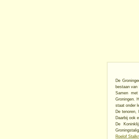
De Groninger
bestaan van 
Samen met h
Groningen. H
staat onder l
De tenoren, 
Daarbij ook 
De Koninkli
Groningstali
Roelof Stalk