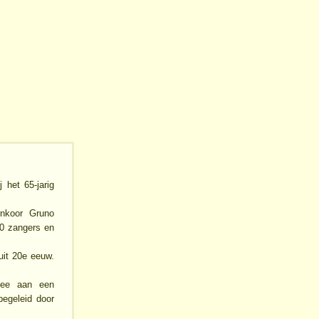
 het 65-jarig
enkoor Gruno
30 zangers en
uit 20e eeuw.
 mee aan een
egeleid door