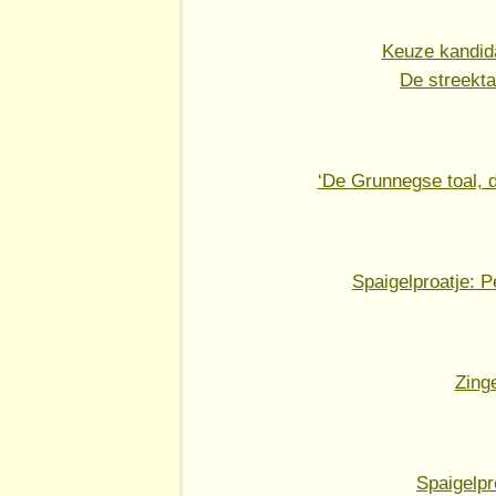
Keuze kandida
De streekta
‘De Grunnegse toal, do
Spaigelproatje: 
Zing
Spaigelpr