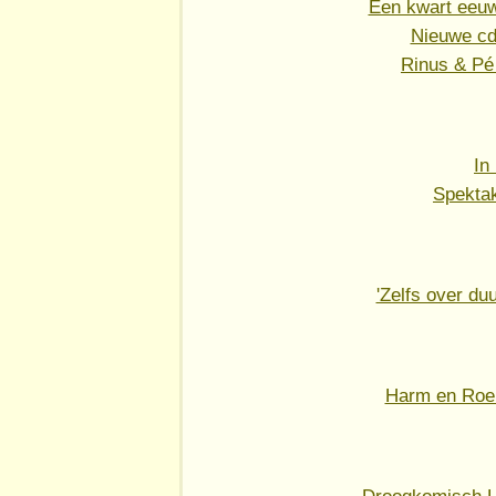
Een kwart eeuw
Nieuwe cd
Rinus & Pé 
In
Spekta
'Zelfs over duu
Harm en Roelo