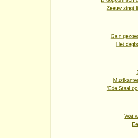
Droogkomisch Li
Zeeuw zingt l
Gain gezoes
Het dagb
Muzikante
‘Ede Staal op
Wat w
Ee