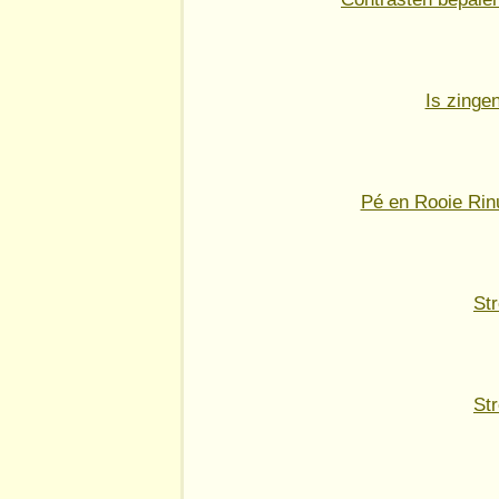
Is zinge
Pé en Rooie Rinu
St
St