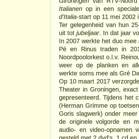
Gironingen
van RTV-Noord 
Italianen
op in een speciale
d'Italia
-start op 11 mei 2002 
Ter gelegenheid van hun 25-
uit tot
jubeljaar
. In dat jaar 
In 2007 werkte het duo mee 
Pé en Rinus traden in 20
Noordpoolorkest o.l.v. Reino
weer op de planken en all
werkte soms mee als Gré D
Op 10 maart 2017 verzorgde
Theater in Groningen, exact
gepresenteerd. Tijdens het 
(Herman Grimme op toetsen,
Goris slagwerk) onder meer d
de originele volgorde en m
audio- en video-opnamen w
gesteld met 2 dvd's, 1 cd en 