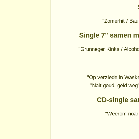
"Zomerhit / Bau
Single 7" samen m
"Grunneger Kinks / Alcoh
"Op verziede in Waske
"Nait goud, geld weg
CD-single sa
"Weerom noar 