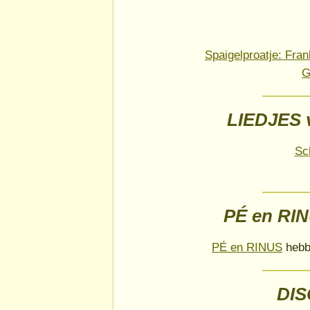
Spaigelproatje: Fra
G
LIEDJES 
Sc
PÉ en RI
PÉ en RINUS
hebbe
DI