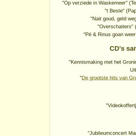
"Op verziede in Waskemeer" (Tel
"t Beste" (Pa
"Nait goud, geld we
"Overschaiters" 
"Pé & Rinus goan weer 
CD's sa
"Kennismaking met het Groni
Ui
"
De grootste hits van G
"Videokoffert
"Jubileumconcert Mar