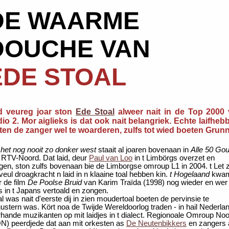
DE WAARME
DOUCHE VAN
EDE STOAL
d veureg joar ston
Ede Stoal
alweer nait in de Top 2000
io 2. Mor aiglieks is dat ook nait belangriek. Echte laifheb
ten de zanger wel te woarderen, zulfs tot wied boeten Grun
 het nog nooit zo donker west
staait al joaren bovenaan in
Alle 50 Go
 RTV-Noord. Dat laid, deur
Paul van Loo
in t Limbörgs overzet en
gen, ston zulfs bovenaan bie de Limborgse omroup L1 in 2004. t Let 
eul droagkracht n laid in n klaaine toal hebben kin.
t Hogelaand
kwa
r de film
De Poolse Bruid
van Karim Traïda (1998) nog wieder en wer
s in t Japans vertoald en zongen.
l was nait d'eerste dij in zien moudertoal boeten de pervinsie te
ustern was. Kört noa de Twijde Wereldoorlog traden - in hail Nederlan
erhande muzikanten op mit laidjes in t dialect. Regionoale Omroup No
N) peerdjede dat aan mit orkesten as
De Neutenbikkers
en zangers 