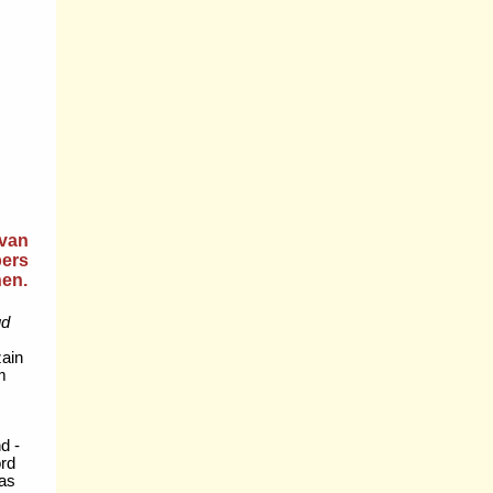
 van
bers
nen.
ud
zain
m
d -
ord
as