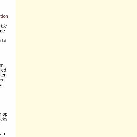
rdon
 bie
 de
mdat
am
tied
nten
er
ait
n op
ieks
e
k n