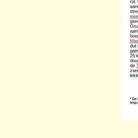
rol
aan
str
ew
gen
Gru
aant
hoop
Mie
dut
gain
25 k
dou
de
T
zan
lek
* De
http