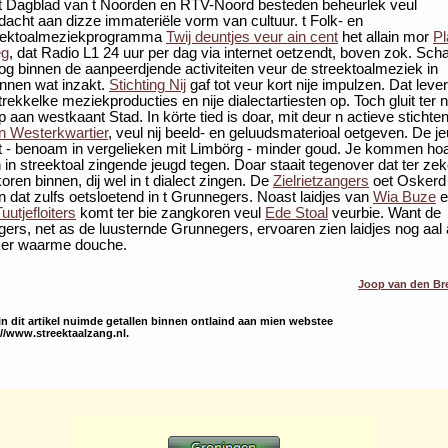
. t Dagblad van t Noorden en RTV-Noord besteden beheurlek veul
dacht aan dizze immateriële vorm van cultuur. t Folk- en
eektoalmeziekprogramma
Twij deuntjes veur ain cent
het allain mor
Pl
eg
, dat Radio L1 24 uur per dag via internet oetzendt, boven zok. Sch
og binnen de aanpeerdjende activiteiten veur de streektoalmeziek in
nnen wat inzakt.
Stichting Nij
gaf tot veur kort nije impulzen. Dat leve
rekkelke meziekproducties en nije dialectartiesten op. Toch gluit ter n
 aan westkaant Stad. In körte tied is doar, mit deur n actieve stichten
n Westerkwartier
, veul nij beeld- en geluudsmaterioal oetgeven. De j
 t - benoam in vergelieken mit Limbörg - minder goud. Je kommen ho
 in streektoal zingende jeugd tegen. Doar staait tegenover dat ter zek
oren binnen, dij wel in t dialect zingen. De
Zielrietzangers
oet Oskerd
n dat zulfs oetsloetend in t Grunnegers. Noast laidjes van
Wia Buze
e
uutjefloiters
komt ter bie zangkoren veul
Ede Stoal
veurbie. Want de
gers, net as de luusternde Grunnegers, ervoaren zien laidjes nog aal 
ker waarme douche.
Joop van den B
 in dit artikel nuimde getallen binnen ontlaind aan mien webstee
://www.streektaalzang.nl.