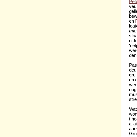
Pet
veu
geli
bew
en
loa
mie
sta
n J
'ne
wer
den 
Pas
deu
gru
en 
wer
nog
muz
stre
Wat
won
t h
alla
aanw
Gru