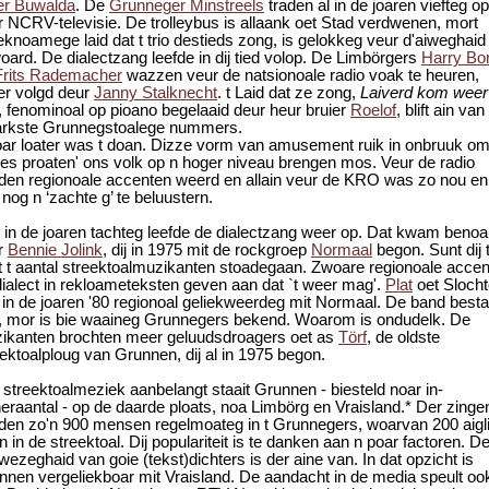
er Buwalda
. De
Grunneger Minstreels
traden al in de joaren viefteg op
r NCRV-televisie. De trolleybus is allaank oet Stad verdwenen, mort
eknoamege laid dat t trio destieds zong, is gelokkeg veur d'aiweghaid
oard. De dialectzang leefde in dij tied volop. De Limbörgers
Harry Bo
Frits Rademacher
wazzen veur de natsionoale radio voak te heuren,
ter volgd deur
Janny Stalknecht
. t Laid dat ze zong,
Laiverd kom weer
, fenominoal op pioano begelaaid deur heur bruier
Roelof
, blift ain van
arkste Grunnegstoalege nummers.
oar loater was t doan. Dizze vorm van amusement ruik in onbruuk o
tjes proaten' ons volk op n hoger niveau brengen mos. Veur de radio
den regionoale accenten weerd en allain veur de KRO was zo nou en
nog n ‘zachte g’ te beluustern.
 in de joaren tachteg leefde de dialectzang weer op. Dat kwam beno
r
Bennie Jolink
, dij in 1975 mit de rockgroep
Normaal
begon. Sunt dij 
it t aantal streektoalmuzikanten stoadegaan. Zwoare regionoale acce
dialect in rekloameteksten geven aan dat `t weer mag'.
Plat
oet Slocht
 in de joaren '80 regionoal geliekweerdeg mit Normaal. De band besta
, mor is bie waaineg Grunnegers bekend. Woarom is ondudelk. De
ikanten brochten meer geluudsdroagers oet as
Törf
, de oldste
ektoalploug van Grunnen, dij al in 1975 begon.
 streektoalmeziek aanbelangt staait Grunnen - biesteld noar in­
eraantal - op de daarde ploats, noa Limbörg en Vraisland.* Der zinge
eden zo'n 900 mensen regelmoateg in t Grunnegers, woarvan 200 aigl
in in de streektoal. Dij populariteit is te danken aan n poar factoren. D
ezeghaid van goie (tekst)dichters is der aine van. In dat opzicht is
nnen vergeliekboar mit Vraisland. De aandacht in de media speult oo