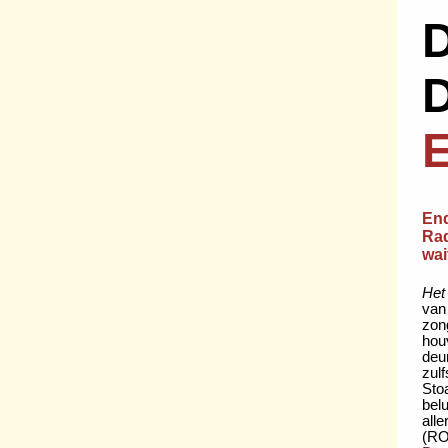
En
Rad
wai
Het
van
zon
houv
deu
zulf
Stoa
belu
all
(RO