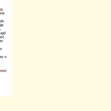
at-
ane
rde
ije
,
eugd
ast
er
n
as n
remen