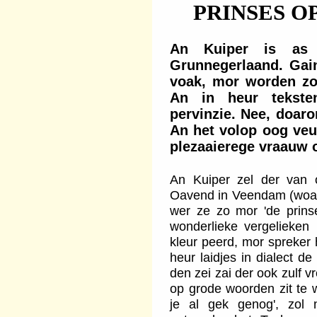
PRINSES O
An Kuiper is as t
Grunnegerlaand. Gain
voak, mor worden zo
An in heur tekste
pervinzie. Nee, doaro
An het volop oog veur
plezaaierege vraauw 
An Kuiper zel der van
Oavend in Veendam (woar 
wer ze zo mor 'de prins
wonderlieke vergelieken 
kleur peerd, mor spreker 
heur laidjes in dialect d
den zei zai der ook zulf v
op grode woorden zit te
je al gek genog', zol 