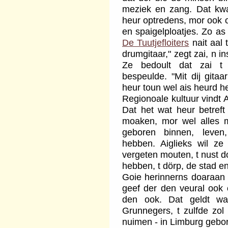
meziek en zang. Dat kwa
heur optredens, mor ook 
en spaigelploatjes. Zo as 
De Tuutjefloiters
nait aal 
drumgitaar," zegt zai, n in
Ze bedoult dat zai t i
bespeulde. "Mit dij gita
heur toun wel ais heurd h
Regionoale kultuur vindt A
Dat het wat heur betreft
moaken, mor wel alles 
geboren binnen, leven
hebben. Aiglieks wil ze
vergeten mouten, t nust do
hebben, t dörp, de stad en
Goie herinnerns doaraan 
geef der den veural ook
den ook. Dat geldt wat
Grunnegers, t zulfde zol
nuimen - in Limburg gebo