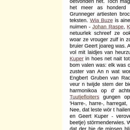
oetvonden het. Toch mag
het meer as honderd l
Grunneger artiesten broc
teksten.
Wia Buze
is ain
nuimen -
Johan Raspe
,
K
netuurlek schreef ze oo
woar ze vrouger zulf in 
bruier Geert joareg was. 
vol mit laidjes van heur
Kuper
in hoes net nait to
bom valen was: elk was o
zuster van An n wat won
Engbert Gruben van Rad
veur n twijde stem der bi
harmonikoa op d' acht
Tuutjefloiters
gungen opt
'Harre-, harre-, harregat
Nee, dat leste wör t hailen
en Geert Kuper - verov
beetje) störmenderwies. 
dat der bie de minsen bl