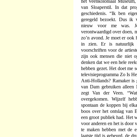
het Veenkoloniaal Museum,
van Sloaperstil. In dat pr
geschiedenis. “Ik ben eige
geregeld bezoekt. Dus ik v
nieuw voor me was. Je
verontwaardigd over doen, m
zo’n avond. Je moet er ook h
in zien. Er is natuurlij
voorschriften voor de arties
zijn ook mensen die niet o
denken dat we een hele reeks
hebben gezet. Het doet me s
televisieprogramma Zo Is H
Anti-Hollands? Ramaker is 
van Dam gebruiken alleen Ne
zegt Van der Veen. “Wat
overgekomen. Wijzelf he
spontaan de koppen bij elk
boos over het ontslag van 
een groot publiek had. Het 
voor anderen en het is door 
te maken hebben met de ee
laatste tijd is gebeurd, de 