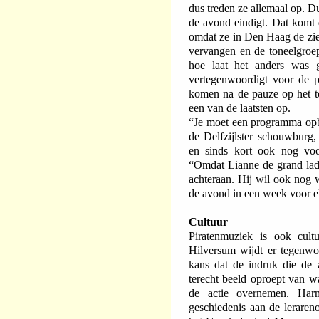
dus treden ze allemaal op. D
de avond eindigt. Dat komt
omdat ze in Den Haag de z
vervangen en de toneelgro
hoe laat het anders was
vertegenwoordigt voor de 
komen na de pauze op het t
een van de laatsten op.
“Je moet een programma opb
de Delfzijlster schouwburg,
en sinds kort ook nog voorz
“Omdat Lianne de grand lad
achteraan. Hij wil ook nog w
de avond in een week voor el
Cultuur
Piratenmuziek is ook cultu
Hilversum wijdt er tegenwo
kans dat de indruk die de 
terecht beeld oproept van wa
de actie overnemen. Har
geschiedenis aan de lerare