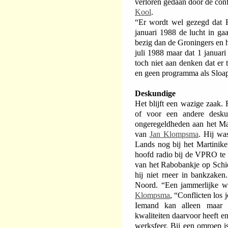
verloren gedaan door de conf
Kool
.
“Er wordt wel gezegd dat 
januari 1988 de lucht in ga
bezig dan de Groningers en h
juli 1988 maar dat 1 januari
toch niet aan denken dat er
en geen programma als Sloap
Deskundige
Het blijft een wazige zaak
of voor een andere desku
ongeregeldheden aan het Mar
van
Jan Klompsma
. Hij wa
Lands nog bij het Martinik
hoofd radio bij de VPRO te w
van het Rabobankje op Schi
hij niet rneer in bankzaken
Noord. “Een jammerlijke wa
Klompsma
, “Conflicten los
Iemand kan alleen maar 
kwaliteiten daarvoor heeft e
werksfeer. Bij een omroep is