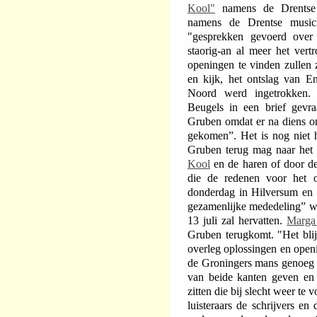
Kool"
namens de Drentse 
namens de Drentse music
"gesprekken gevoerd over
staorig-an al meer het vert
openingen te vinden zullen z
en kijk, het ontslag van 
Noord werd ingetrokken.
Beugels in een brief gevr
Gruben omdat er na diens ont
gekomen”. Het is nog niet 
Gruben terug mag naar het 
Kool
en de haren of door d
die de redenen voor het 
donderdag in Hilversum en 
gezamenlijke mededeling” we
13 juli zal hervatten.
Marga
Gruben terugkomt. "Het blijk
overleg oplossingen en openi
de Groningers mans genoeg 
van beide kanten geven en 
zitten die bij slecht weer te 
luisteraars de schrijvers en d