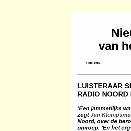
Nie
van h
4 juli 1987
LUISTERAAR 
RADIO NOORD 
’Een jammerlijke wa
zegt
Jan Klompsma
Noord, over de bero
omroep. ’En het ergs