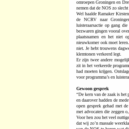
omroepen Groningen en Drenth
nemen dat de NOS zo slecht 
Wel haalde Ramaker Kirsten
de NCRV naar Groningen
luisteraarsactie op gang di
bezwaren gingen vooral over
plaatsnamen en het niet o
nieuwkomer ook moet leren.
niet. Je hebt trouwens dagw
klemtonen verkeerd legt.
Er zijn twee andere mogelij
zit in het verkeerde progra
had moeten krijgen. Ontslage
voor programma’s en luistera
Gewoon gesprek
“De kern van de zaak is het 
en daarover hadden de mede
open gesprek gehad met de 
met advocaten die zeggen o, 
Voor hen zou het veel nuttig
dat wij zo’n massale weerkla
van de NOS te horen wat die