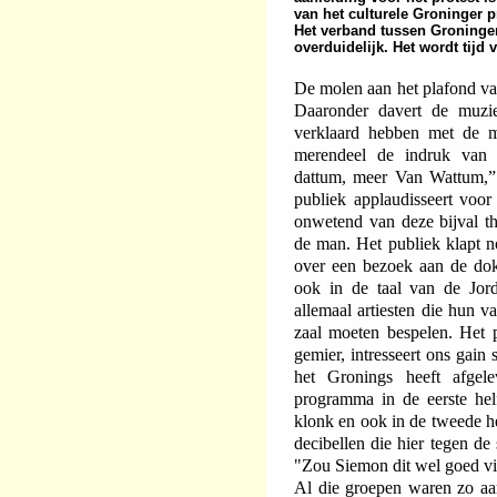
van het culturele Groninger
Het verband tussen Groninger
overduidelijk. Het wordt tijd 
De molen aan het plafond van
Daaronder davert de muzie
verklaard hebben met de m
merendeel de indruk van p
dattum, meer Van Wattum,” 
publiek applaudisseert voor 
onwetend van deze bijval t
de man. Het publiek klapt n
over een bezoek aan de dok
ook in de taal van de Jor
allemaal artiesten die hun 
zaal moeten bespelen. Het 
gemier, intresseert ons gain s
het Gronings heeft afgel
programma in de eerste helf
klonk en ook in de tweede he
decibellen die hier tegen de
"Zou Siemon dit wel goed v
Al die groepen waren zo aa