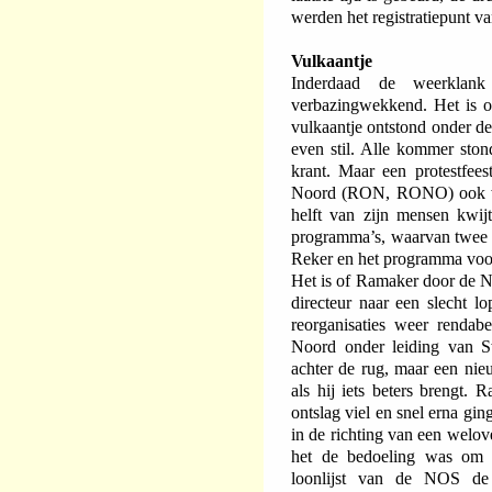
werden het registratiepunt v
Vulkaantje
Inderdaad de weerklank
verbazingwekkend. Het is of
vulkaantje ontstond onder de
even stil. Alle kommer ston
krant. Maar een protestfee
Noord (RON, RONO) ook was
helft van zijn mensen kwij
programma’s, waarvan twee e
Reker en het programma voor
Het is of Ramaker door de 
directeur naar een slecht l
reorganisaties weer renda
Noord onder leiding van Sw
achter de rug, maar een nie
als hij iets beters brengt. 
ontslag viel en snel erna gin
in de richting van een welov
het de bedoeling was om
loonlijst van de NOS de 