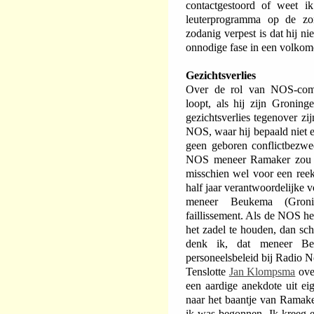
contactgestoord of weet i
leuterprogramma op de zo
zodanig verpest is dat hij n
onnodige fase in een volkom
Gezichtsverlies
Over de rol van NOS-com
loopt, als hij zijn Groning
gezichtsverlies tegenover z
NOS, waar hij bepaald niet e
geen geboren conflictbezwee
NOS meneer Ramaker zou wi
misschien wel voor een ree
half jaar verantwoordelijke
meneer Beukema (Groni
faillissement. Als de NOS he
het zadel te houden, dan sch
denk ik, dat meneer Beu
personeelsbeleid bij Radio N
Tenslotte
Jan Klompsma
ove
een aardige anekdote uit eig
naar het baantje van Ramake
ik was begonnen. Ik kreeg 