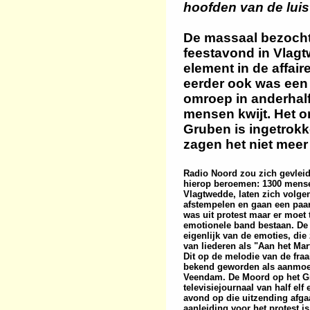
hoofden van de luis
De massaal bezocht
feestavond in Vlag
element in de affai
eerder ook was een
omroep in anderhalf 
mensen kwijt. Het 
Gruben is ingetrok
zagen het niet meer 
Radio Noord zou zich gevlei
hierop beroemen: 1300 mense
Vlagtwedde, laten zich volge
afstempelen en gaan een paar 
was uit protest maar er moet
emotionele band bestaan. De
eigenlijk van de emoties, die
van liederen als "Aan het Ma
Dit op de melodie van de fra
bekend geworden als aanmoed
Veendam. De Moord op het G
televisiejournaal van half elf
avond op die uitzending afga
aanleiding voor het protest i