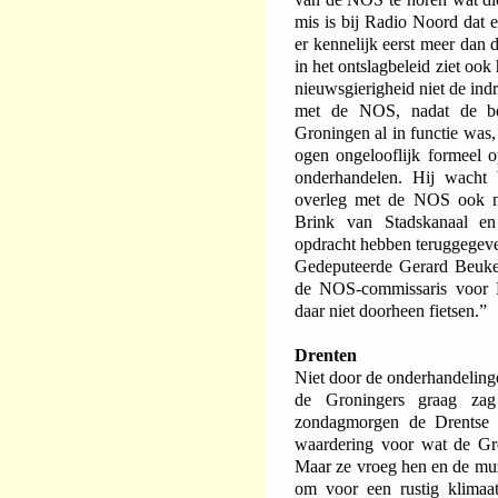
mis is bij Radio Noord dat 
er kennelijk eerst meer dan 
in het ontslagbeleid ziet oo
nieuwsgierigheid niet de ind
met de NOS, nadat de be
Groningen al in functie was,
ogen ongelooflijk formeel o
onderhandelen. Hij wacht b
overleg met de NOS ook nu
Brink van Stadskanaal 
opdracht hebben teruggegev
Gedeputeerde Gerard Beuke
de NOS-commissaris voor R
daar niet doorheen fietsen.”
Drenten
Niet door de onderhandelinge
de Groningers graag za
zondagmorgen de Drentse c
waardering voor wat de Gro
Maar ze vroeg hen en de muz
om voor een rustig klimaa