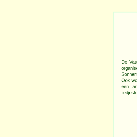
De Vast
organi
Sonnema
Ook wor
een ar
liedjes