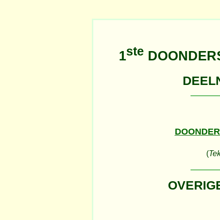
ste
1
DOONDERS
DEEL
DOONDER
(
Tek
OVERIG