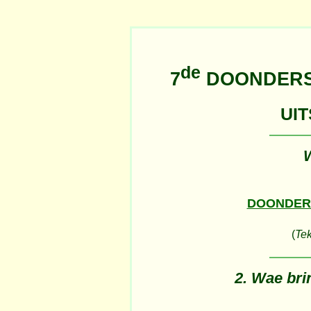
de
7
DOONDERS
UIT
DOONDER
(
Tek
2. Wae bri