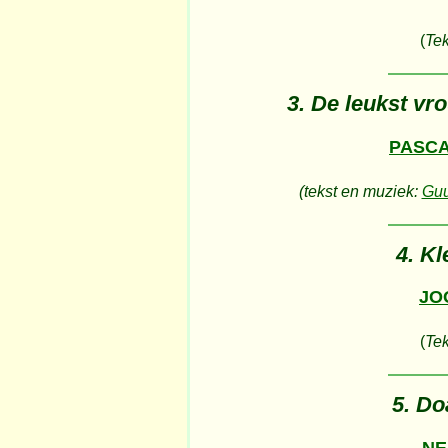
(
Tek
3. De leukst vro
PASC
(tekst en muziek:
Guu
4. K
JO
(
Tek
5. Do
NE