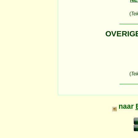
(
Tek
OVERIG
(
Tek
naar