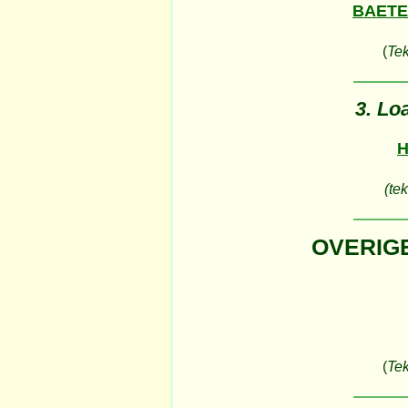
BAETE
(
Tek
3. Lo
H
(tek
OVERIG
(
Tek