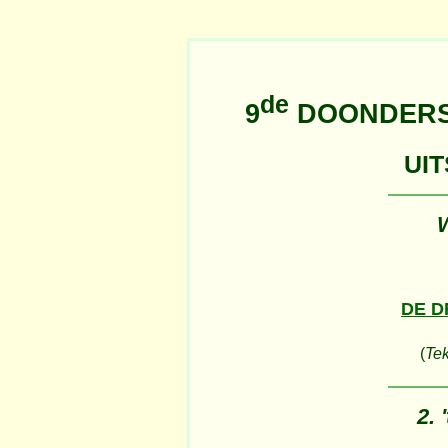
de
9
DOONDERS
UIT
DE 
(
Tek
2. 