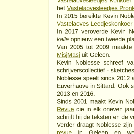
Vastelaovesleedjes Konkoer
het
Vastelaovesleedjes Pron
In 2015 bereikte Kevin Nobl
Vastelaoves Leedjeskonkoer
In 2017 veroverde Kevin 
kalle
opnieuw een tweede pla
Van 2005 tot 2009 maakte 
MisjMasj
uit Geleen.
Kevin Noblesse schreef v
schrijverscollectief - sketch
Noblesse speelt sinds 2012 a
Euverhaove in Sittard. Ook s
2013 en 2016.
Sinds 2001 maakt Kevin Nob
Revue
die in elk oneven jaa
schrijft hij de teksten en de ve
Verder draagt Noblesse zijn 
revue
in Geleen en wer