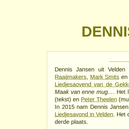
DENNI
Dennis Jansen uit Velde
Raaijmakers
,
Mark Smits
e
Liedjesaovend van de Gekk
Maak van enne mug...
. Het
(tekst) en
Peter Theelen
(muz
In 2015 nam Dennis Janse
Liedjesavond in Velden
. Het
derde plaats.