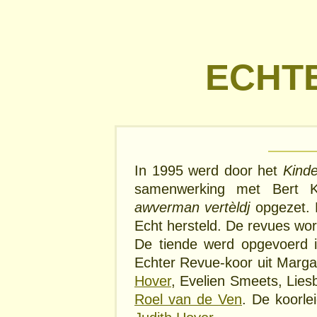
ECHT
In 1995 werd door het
Kind
samenwerking met Bert
awverman vertèldj
opgezet. 
Echt hersteld. De revues wo
De tiende werd opgevoerd in
Echter Revue-koor uit Marga
Hover
, Evelien Smeets, Lie
Roel van de Ven
. De koorl