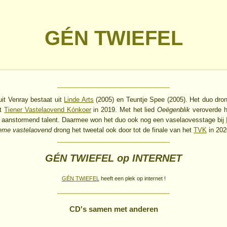
GÉN TWIEFEL
uit Venray bestaat uit
Linde Arts
(2005) en Teuntje Spee (2005). Het duo dron
et
Tiener Vastelaovend Kónkoer
in 2019. Met het lied
Oeëgenblik
veroverde h
et aanstormend talent. Daarmee won het duo ook nog een vaselaovesstage bij
jeme vastelaovend
drong het tweetal ook door tot de finale van het
TVK
in 202
GÉN TWIEFEL op INTERNET
GÉN TWIEFEL
heeft een plek op internet !
CD's samen met anderen