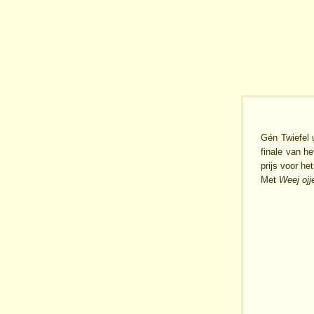
Gén Twiefel 
finale van h
prijs voor h
Met
Weej oj