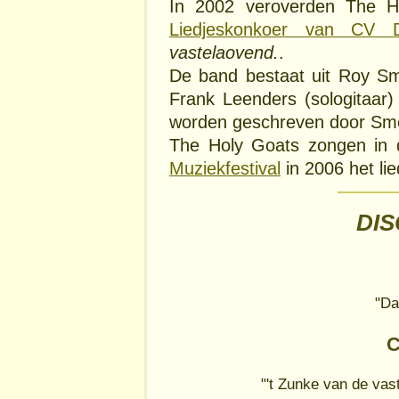
In 2002 veroverden The H
Liedjeskonkoer van CV 
vastelaovend.
.
De band bestaat uit Roy S
Frank Leenders (sologitaar)
worden geschreven door Sm
The Holy Goats zongen in
Muziekfestival
in 2006 het li
DI
"Da
C
"'t Zunke van de vas