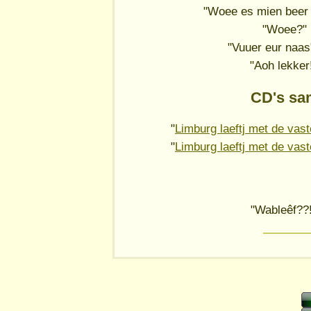
"Woee es mien beer 
"Woee?" 
"Vuuer eur naas
"Aoh lekker
CD's sa
"
Limburg laeftj met de vast
"
Limburg laeftj met de vast
"Wableêf??!