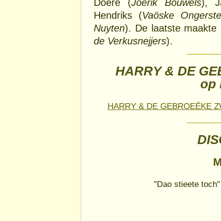
Doere (
Joerik Bouwels
), 
Hendriks (
Vaöske Ongerste
Nuyten
). De laatste maakte
de Verkusnejjers
).
HARRY & DE G
op
HARRY & DE GEBROEËKE Z
DI
M
"Dao stieete toch