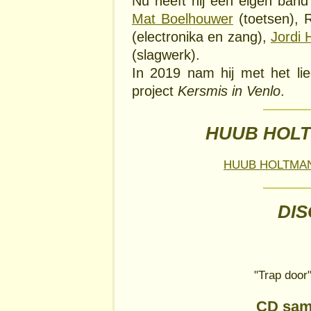
Nu heeft hij een eigen band
Mat Boelhouwer
(toetsen), R
(electronika en zang),
Jordi 
(slagwerk).
In 2019 nam hij met het li
project
Kersmis in Venlo
.
HUUB HOLT
HUUB HOLTMA
DI
"Trap door
CD sam