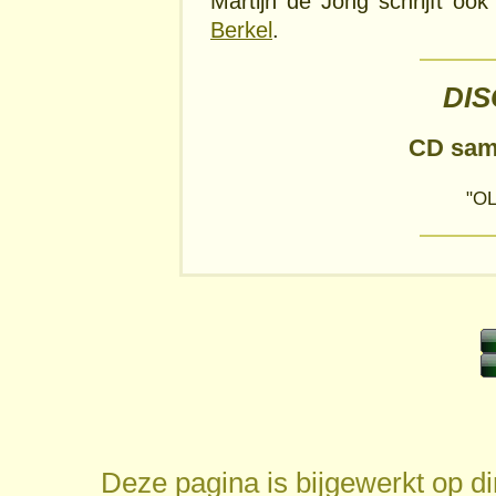
Martijn de Jong schrijft oo
Berkel
.
DI
CD sam
"OL
Deze pagina is bijgewerkt op
d