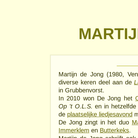
MARTIJ
Martijn de Jong (1980, Ven
diverse keren deel aan de
L
in Grubbenvorst.
In 2010 won De Jong het
Op 't O.L.S.
en in hetzelfde
de
plaatselijke liedjesavond
m
De Jong zingt in het duo
Ma
Immerklem
en
Butterkeks
.