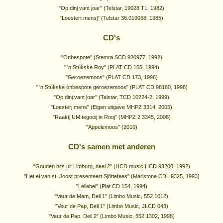
"Op dinj vant joar" (Telstar, 19028 TL, 1982)
"Loestert mensj" (Telstar 36.019068, 1985)
CD's
"Onbespote" (Stemra SCD 920977, 1992)
" 'n Stúkske Roy" (PLAT CD 155, 1994)
"Geroezemoos" (PLAT CD 173, 1996)
" 'n Stúkske ònbespote geroezemoos" (PLAT CD 98180, 1998)
"Op dinj vant joar" (Telstar, TCD 10224-2, 1999)
"Loesterj mens" (Eigen uitgave MHPZ 3314, 2005)
"Raaktj UM tegooij in Rooj" (MHPZ 2 3345, 2006)
"Appelemoos" (2010)
CD's samen met anderen
"Gouden hits uit Limburg, deel 2" (HCD music HCD 93200, 199?)
"Het ei van st. Joost presenteert Sjöttefees" (Marlstone CDL 9325, 1993)
"Lellebel" (Plat CD 154, 1994)
"Veur de Mam, Deil 1" (Limbo Music, 552 1012)
"Veur de Pap, Deil 1" (Limbo Music, JLCD 043)
"Veur de Pap, Deil 2" (Limbo Music, 552 1302, 1998)