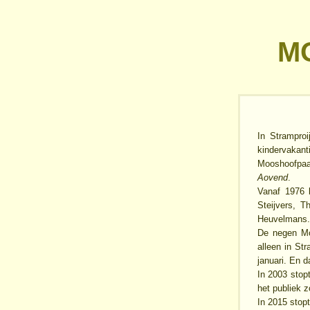
M
In Stramproi
kindervakant
Mooshoofpaad
Aovend
.
Vanaf 1976 
Steijvers, 
Heuvelmans. 
De negen Mo
alleen in St
januari. En da
In 2003 stop
het publiek 
In 2015 stop