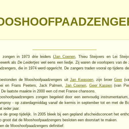
OOSHOOFPAADZENGE
j zongen in 1973 drie leiders (
Jan Coenen
, Thieu Steijvers en Lei Steij
iewerk als
De Leidertjes
wel eens een liedje. Zij waren de voorlopers van de
zengers, die in 1974 werd opgericht. De zangers traden vooral op tijdens d
bestonden de Mooshoofpaadzengers uit
Jan Kwaspen
, zijn broer
Geer
(va
Thei en Frans Peeters, Jack Palmen,
Jan Coenen
,
Geer Kaspen
(van Pie
De laatste maakte in 2000 een cd met Franse chansons.
oshoofpaadzengers zongen begeleid door een eenvoudig instrumentarium, i
ramproy - op zaterdagmiddag vanaf de kermis in september tot en met de B
t ieder jaar.
te de groep tijdelijk. In 2005 bleek bij een gepland afscheidsconcert het ent
zo groot dat de Mooshoofpaadzengers besloten een doorstart te maken.
ten de Mooshoofpaadzengers definitief.