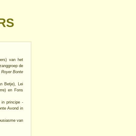
RS
vers) van het
 zanggroep de
e
Royer Bonte
n Betje), Lei
rre) en Fons
n principe -
onte Avond in
housiasme van