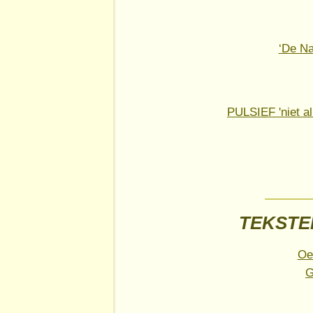
‘De Na
PULSIEF 'niet al
TEKSTEN
Oe
G