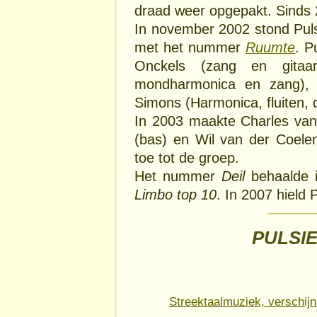
draad weer opgepakt. Sinds 
In november 2002 stond Pul
met het nummer
Ruumte
. P
Onckels (zang en gitaa
mondharmonica en zang), P
Simons (Harmonica, fluiten, 
In 2003 maakte Charles va
(bas) en Wil van der Coele
toe tot de groep.
Het nummer
Deil
behaalde i
Limbo top 10
. In 2007 hield 
PULSIE
Streektaalmuziek, verschijn