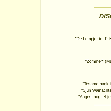
DI
"De Lempjer in d'r 
"Zommer" (Ma
"Tesame hank i
"Sjun Wainachts
"Angesj nog jet j