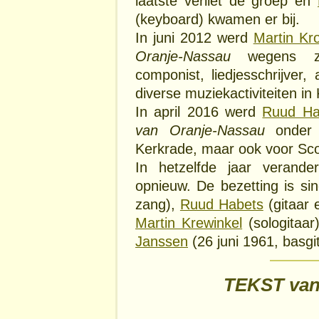
laatste verliet de groep en
(keyboard) kwamen er bij.
In juni 2012 werd
Martin Kr
Oranje-Nassau
wegens zij
componist, liedjesschrijver
diverse muziekactiviteiten in
In april 2016 werd
Ruud Ha
van Oranje-Nassau
onder m
Kerkrade, maar ook voor Scou
In hetzelfde jaar verand
opnieuw. De bezetting is si
zang),
Ruud Habets
(gitaar 
Martin Krewinkel
(sologitaar
Janssen
(26 juni 1961, basgi
TEKST van