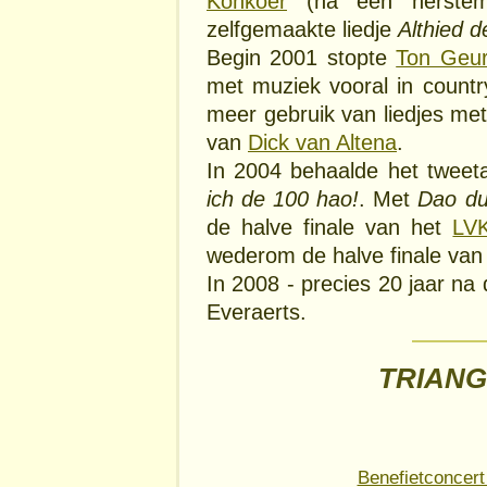
Konkoer
(na een herstem
zelfgemaakte liedje
Althied d
Begin 2001 stopte
Ton Geur
met muziek vooral in countr
meer gebruik van liedjes me
van
Dick van Altena
.
In 2004 behaalde het tweeta
ich de 100 hao!
. Met
Dao du
de halve finale van het
LV
wederom de halve finale van
In 2008 - precies 20 jaar na 
Everaerts.
TRIANG
Benefietconcert 