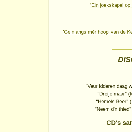
‘Ein joekskapel op
'Gein angs mèr hoop' van de Ker
DI
"Veur idderen daag w
"Dreije maar" (
"Hemels Beer" (
"Neem d'n thied"
CD's sa