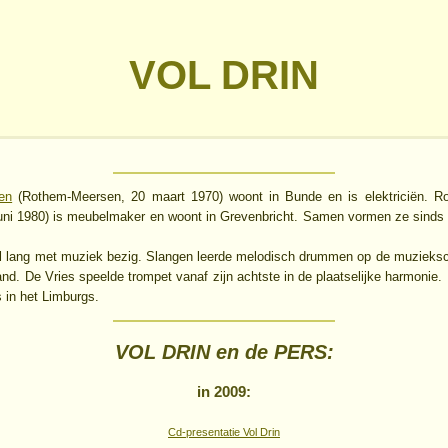
VOL DRIN
en
(Rothem-Meersen, 20 maart 1970) woont in Bunde en is elektriciën. Ro
 juni 1980) is meubelmaker en woont in Grevenbricht. Samen vormen ze sinds
al lang met muziek bezig. Slangen leerde melodisch drummen op de muzieks
nd. De Vries speelde trompet vanaf zijn achtste in de plaatselijke harmonie.
 in het Limburgs.
VOL DRIN en de PERS:
in 2009:
Cd-presentatie Vol Drin