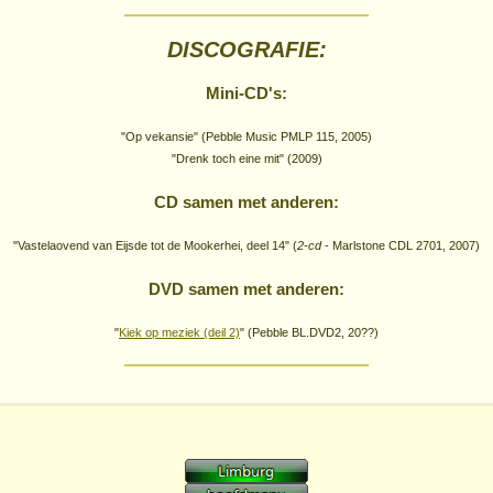
DISCOGRAFIE:
Mini-CD's:
"Op vekansie" (Pebble Music PMLP 115, 2005)
"Drenk toch eine mit" (2009)
CD samen met anderen:
"Vastelaovend van Eijsde tot de Mookerhei, deel 14" (
2-cd
- Marlstone CDL 2701, 2007)
DVD samen met anderen:
"
Kiek op meziek (deil 2)
" (Pebble BL.DVD2, 20??)