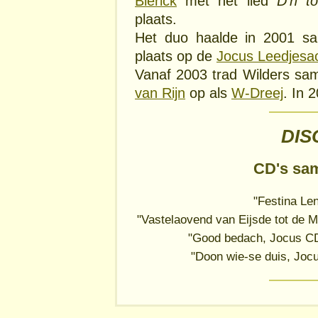
Blerick
met het lied
D'n to
plaats.
Het duo haalde in 2001 
plaats op de
Jocus Leedjesa
Vanaf 2003 trad Wilders s
van Rijn
op als
W-Dreej
. In 
DIS
CD's sa
"Festina Le
"Vastelaovend van Eijsde tot de M
"Good bedach, Jocus CD
"Doon wie-se duis, Joc