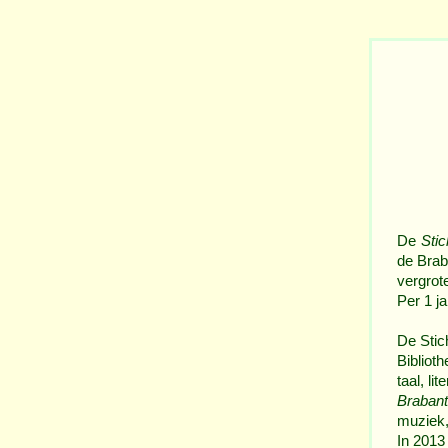
De
Sti
de Brab
vergrot
Per 1 j
De Stic
Biblioth
taal, li
Braban
muziek,
In 2013