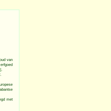
houd van
 erfgoed
!
.
t
.
Europese
rabantse
oegd met