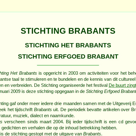
STICHTING BRABANTS
STICHTING HET BRABANTS
STICHTING ERFGOED BRABANT
chting Het Brabants
is opgericht in 2003 om activiteiten voor het be
antse taal te stimuleren en te bundelen en de kennis van dit cultureel
en en verbreiden. De Stichting organiseerde het festival
De buurt zingt
anuari 2009 is deze stichting opgegaan in de
Stichting Erfgoed Braban
hting gaf onder meer iedere drie maanden samen met de Uitgeverij 
eek het tijdschrift
Brabants
uit. De periodiek bevatte artikelen over B
teratuur, muziek, dialect en naamkunde.
ts
verscheen sinds maart 2004. Bij ieder tijdschrift is een cd gev
 gedichten en verhalen die op de inhoud betrekking hebben.
 is de stichting gestopt met de uitgave van
Brabants
.