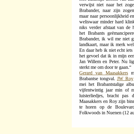
verwijst niet naar het zo
Brabander, naar zijn zogen
maar naar persoonlijkheid en
weliswaar minder hard klink
niks verder afstaat van de h
het Brabants geëmancipee
Brabander, ik wil me niet g
landkaart, maar ik merk wel
En daar heb ik niet echt iet
het gevoel dat ik in mijn ee
Jan Willem en Peter. Nu li
sterkt me om door te gaan.“
Gerard van Maasakkers
ma
Brabantse tongval.
JW Roy
mei het Brabantstalige alb
vijfentwintig jaar min of 
luisterliedjes, bracht pas 
Maasakkers en Roy zijn bin
te horen op de Boulevar
Folkwoods in Nuenen (12 au