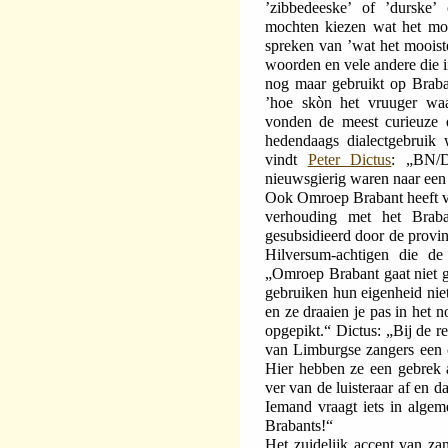
’zibbedeeske’ of ’durske’ 
mochten kiezen wat het mo
spreken van ’wat het moois
woorden en vele andere die i
nog maar gebruikt op Braba
’hoe skòn het vruuger waa
vonden de meest curieuze 
hedendaags dialectgebruik 
vindt
Peter Dictus
: „BN/D
nieuwsgierig waren naar een
Ook Omroep Brabant heeft vo
verhouding met het Brab
gesubsidieerd door de provin
Hilversum-achtigen die d
„Omroep Brabant gaat niet 
gebruiken hun eigenheid niet
en ze draaien je pas in het 
opgepikt.“ Dictus: „Bij de 
van Limburgse zangers een 
Hier hebben ze een gebrek 
ver van de luisteraar af en da
Iemand vraagt iets in algem
Brabants!“
Het zuidelijk accent van z