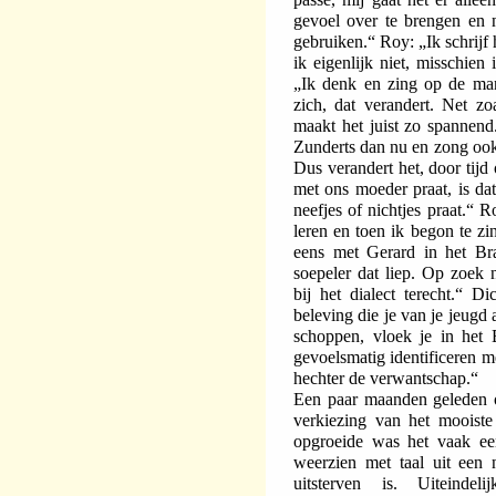
gevoel over te brengen en 
gebruiken.“ Roy: „Ik schrijf 
ik eigenlijk niet, misschie
„Ik denk en zing op de man
zich, dat verandert. Net zo
maakt het juist zo spannend
Zunderts dan nu en zong ook pl
Dus verandert het, door tijd
met ons moeder praat, is da
neefjes of nichtjes praat.“
leren en toen ik begon te zi
eens met Gerard in het Br
soepeler dat liep. Op zoek 
bij het dialect terecht.“ Di
beleving die je van je jeugd 
schoppen, vloek je in het
gevoelsmatig identificeren m
hechter de verwantschap.“
Een paar maanden geleden o
verkiezing van het mooist
opgroeide was het vaak een
weerzien met taal uit een 
uitsterven is. Uiteinde