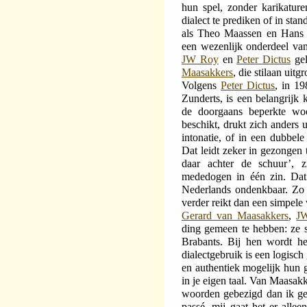
hun spel, zonder karikature
dialect te prediken of in sta
als Theo Maassen en Hans T
een wezenlijk onderdeel van 
JW Roy
en
Peter Dictus
gel
Maasakkers
, die stilaan uit
Volgens
Peter Dictus
, in 19
Zunderts, is een belangrijk 
de doorgaans beperkte wo
beschikt, drukt zich anders 
intonatie, of in een dubbel
Dat leidt zeker in gezongen t
daar achter de schuur’, 
mededogen in één zin. Dat 
Nederlands ondenkbaar. Zo b
verder reikt dan een simpele
Gerard van Maasakkers
,
J
ding gemeen te hebben: ze 
Brabants. Bij hen wordt he
dialectgebruik is een logisc
en authentiek mogelijk hun g
in je eigen taal. Van Maasak
woorden gebezigd dan ik ge
passé, mij gaat het er all