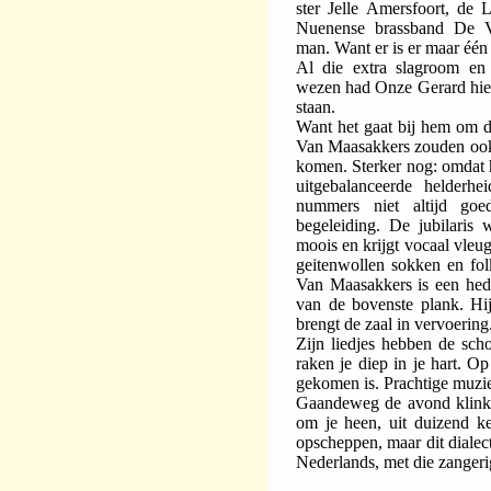
ster Jelle Amersfoort, de
Nuenense brassband De Vo
man. Want er is er maar één
Al die extra slagroom en 
wezen had Onze Gerard hier 
staan.
Want het gaat bij hem om de
Van Maasakkers zouden ook 
komen. Sterker nog: omdat h
uitgebalanceerde helderhe
nummers niet altijd go
begeleiding.
De jubilaris w
moois en krijgt vocaal vleu
geitenwollen sokken en folk
Van Maasakkers is een hed
van de bovenste plank. Hij 
brengt de zaal in vervoering
Zijn liedjes hebben de sch
raken je diep in je hart. Op
gekomen is. Prachtige muzi
Gaandeweg de avond klinke
om je heen, uit duizend k
opscheppen, maar dit dialec
Nederlands, met die zangeri