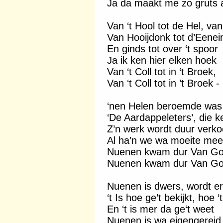
Ja da maakt me zo gruts 
Van ‘t Hool tot de Hel, van
Van Hooijdonk tot d’Eenei
En ginds tot over ‘t spoor
Ja ik ken hier elken hoek
Van ‘t Coll tot in ‘t Broek,
Van ‘t Coll tot in ’t Broek -
‘nen Helen beroemde was
‘De Aardappeleters’, die 
Z’n werk wordt duur verko
Al ha’n we wa moeite mee 
Nuenen kwam dur Van Gog
Nuenen kwam dur Van Gog
Nuenen is dwers, wordt e
‘t Is hoe ge’t bekijkt, hoe 
En ‘t is mer da ge‘t weet
Nuenen is wa eigengereid