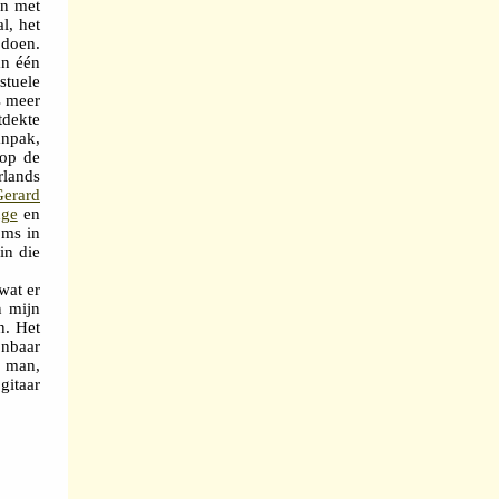
on met
l, het
doen.
an één
stuele
s meer
tdekte
anpak,
 op de
rlands
Gerard
nge
en
oms in
in die
wat er
n mijn
n. Het
jnbaar
 man,
gitaar