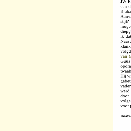
JW Ro
een d
Brab
Aanva
stijl
mogel
diepg
ik da
Naast
klank
volgd
van 
Guus 
opdra
twaal
Hij w
gebeu
vader
werd 
door
volge
voor 
Theater