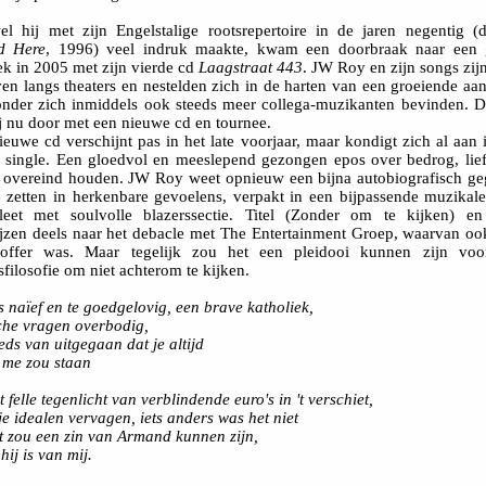
l hij met zijn Engelstalige rootsrepertoire in de jaren negentig (
d Here
, 1996) veel indruk maakte, kwam een doorbraak naar een 
ek in 2005 met zijn vierde cd
Laagstraat 443
. JW Roy en zijn songs zij
en langs theaters en nestelden zich in de harten van een groeiende aa
nder zich inmiddels ook steeds meer collega-muzikanten bevinden. Di
ij nu door met een nieuwe cd en tournee.
ieuwe cd verschijnt pas in het late voorjaar, maar kondigt zich al aan 
e single. Een gloedvol en meeslepend gezongen epos over bedrog, lie
f overeind houden. JW Roy weet opnieuw een bijna autobiografisch g
 zetten in herkenbare gevoelens, verpakt in een bijpassende muzikale
eet met soulvolle blazerssectie. Titel (Zonder om te kijken) en
jzen deels naar het debacle met The Entertainment Groep, waarvan o
htoffer was. Maar tegelijk zou het een pleidooi kunnen zijn voo
sfilosofie om niet achterom te kijken.
s naïef en te goedgelovig, een brave katholiek,
sche vragen overbodig,
eeds van uitgegaan dat je altijd
 me zou staan
 felle tegenlicht van verblindende euro's in 't verschiet,
je idealen vervagen, iets anders was het niet
t zou een zin van Armand kunnen zijn,
hij is van mij.