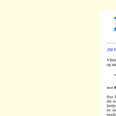
JW 
Vliss
op ni
door
R
Hoe B
die i
liedj
en me
treedt