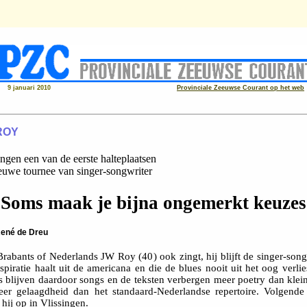
9 januari 2010
Provinciale Zeeuwse Courant op het web
ROY
ingen een van de eerste halteplaatsen
euwe tournee van singer-songwriter
'Soms maak je bijna ongemerkt keuzes
ené de Dreu
rabants of Nederlands JW Roy (40) ook zingt, hij blijft de singer-song
nspiratie haalt uit de americana en die de blues nooit uit het oog verlie
es blijven daardoor songs en de teksten verbergen meer poetry dan klei
er gelaagdheid dan het standaard-Nederlandse repertoire. Volgend
 hij op in Vlissingen.