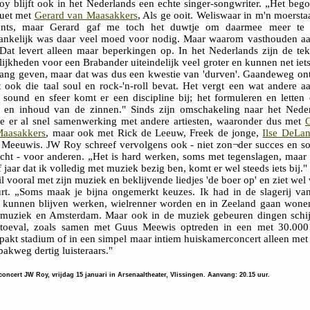
y blijft ook in het Nederlands een echte singer-songwriter. „Het beg
uet met
Gerard van Maasakkers
, Als ge ooit. Weliswaar in m'n moerstaa
ants, maar Gerard gaf me toch het duwtje om daarmee meer te 
nkelijk was daar veel moed voor nodig. Maar waarom vasthouden a
? Dat levert alleen maar beperkingen op. In het Nederlands zijn de tek
ijkheden voor een Brabander uiteindelijk veel groter en kunnen net iet
ang geven, maar dat was dus een kwestie van 'durven'. Gaandeweg on
t ook die taal soul en rock-'n-roll bevat. Het vergt een wat andere a
 sound en sfeer komt er een discipline bij; het formuleren en letten
 en inhoud van de zinnen." Sinds zijn omschakeling naar het Nede
e er al snel samenwerking met andere artiesten, waaronder dus met
Maasakkers
, maar ook met Rick de Leeuw, Freek de jonge,
Ilse DeLa
Meeuwis. JW Roy schreef vervolgens ook - niet zon¬der succes en s
cht - voor anderen. „Het is hard werken, soms met tegenslagen, maar 
f jaar dat ik volledig met muziek bezig ben, komt er wel steeds iets bij."
il vooral met zijn muziek en beklijvende liedjes 'de boer op' en ziet wel 
rt. „Soms maak je bijna ongemerkt keuzes. Ik had in de slagerij va
 kunnen blijven werken, wielrenner worden en in Zeeland gaan wone
muziek en Amsterdam. Maar ook in de muziek gebeuren dingen schi
 toeval, zoals samen met Guus Meewis optreden in een met 30.000
pakt stadium of in een simpel maar intiem huiskamerconcert alleen met 
pakweg dertig luisteraars."
concert JW Roy, vrijdag 15 januari in Arsenaaltheater, Vlissingen. Aanvang: 20.15 uur.