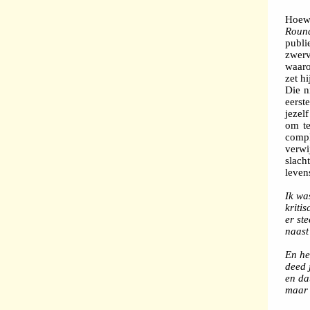
Hoewe
Roun
publi
zwerv
waaro
zet h
Die n
eerst
jezel
om te
compl
verwi
slac
leven
Ik wa
kriti
er st
naast
En het
deed 
en da
maar 