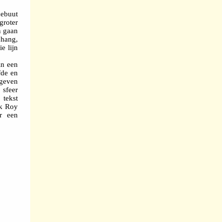
debuut
groter
n gaan
nhang,
e lijn
in een
fde en
egeven
 sfeer
 tekst
ok Roy
r een