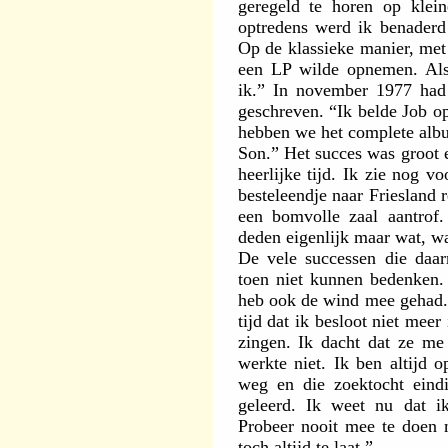
geregeld te horen op klei
optredens werd ik benader
Op de klassieke manier, met 
een LP wilde opnemen. Als
ik.” In november 1977 had
geschreven. “Ik belde Job op
hebben we het complete alb
Son.” Het succes was groot 
heerlijke tijd. Ik zie nog 
besteleendje naar Friesland 
een bomvolle zaal aantrof
deden eigenlijk maar wat, wa
De vele successen die daar
toen niet kunnen bedenken.
heb ook de wind mee gehad. 
tijd dat ik besloot niet meer
zingen. Ik dacht dat ze me
werkte niet. Ik ben altijd 
weg en die zoektocht eindi
geleerd. Ik weet nu dat ik
Probeer nooit mee te doen
toch altijd te laat.”