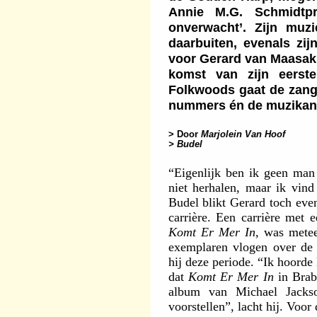
Annie M.G. Schmidtp
onverwacht’. Zijn muzi
daarbuiten, evenals zij
voor Gerard van Maasak
komst van zijn eerst
Folkwoods gaat de zange
nummers én de muzikant
> Door
Marjolein Van Hoof
> Budel
“Eigenlijk ben ik geen man 
niet herhalen, maar ik vind 
Budel blikt Gerard toch eve
carrière. Een carrière met e
Komt Er Mer In
, was metee
exemplaren vlogen over de 
hij deze periode. “Ik hoorde
dat
Komt Er Mer In
in Brab
album van Michael Jackso
voorstellen”, lacht hij. Voo