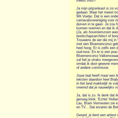
meest trots?
Ja mijn prijzenkast is zo v
gedaan. Maar het meest tro
Wit Voetje. Dat is een ond
carnavalsvereniging voor 
durven in te gaan. Je zou h
kunnen noemen en dat ik da
(
Ja, als hovenierszoon was
landschapsarchitect of boo
Trouwens de eer die mij in
met een Bloemencorso geba
heel hoog. Er is zelfs een
oud-rose. En er is een prac
Bloemencorso Valkenswaar
zal het je straks meegeven.
omdat ik door gewone mens
of andere commissie.
Jouw taal heeft maar een li
teksten daardoor heel Braba
in het land makkelijk te vol
vreemd dat je nauwelijks vo
Ja, dat is zo. Ik denk dat 
genoeg klink. 'Echte' Holla
Lau, Bram Vermeulen zie en
en TV... Dat ervaren de Be
Gerard, je bent een artiest