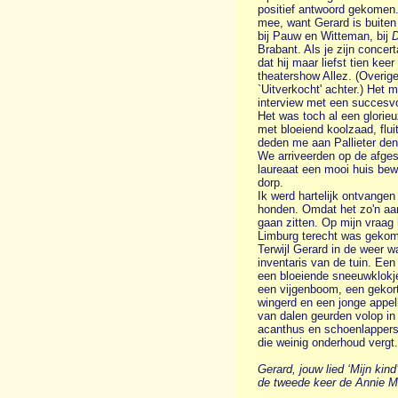
positief antwoord gekomen
mee, want Gerard is buite
bij Pauw en Witteman, bij
D
Brabant. Als je zijn concer
dat hij maar liefst tien kee
theatershow Allez. (Overig
`Uitverkocht' achter.) Het m
interview met een succesvol
Het was toch al een glori
met bloeiend koolzaad, flu
deden me aan Pallieter de
We arriveerden op de afgesp
laureaat een mooi huis bewo
dorp.
Ik werd hartelijk ontvangen
honden. Omdat het zo'n a
gaan zitten. Op mijn vraag 
Limburg terecht was gekome
Terwijl Gerard in de weer 
inventaris van de tuin. Een
een bloeiende sneeuwklokje
een vijgenboom, een gekort
wingerd en een jonge appel
van dalen geurden volop in
acanthus en schoenlappers
die weinig onderhoud vergt.
Gerard, jouw lied ‘Mijn kind
de tweede keer de Annie M.