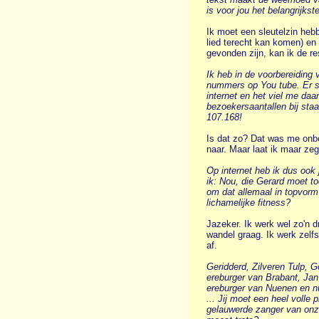
is voor jou het belangrijks
Ik moet een sleutelzin hebbe
lied terecht kan komen) en
gevonden zijn, kan ik de re
Ik heb in de voorbereiding
nummers op You tube. Er st
internet en het viel me daar
bezoekersaantallen bij staa
107.168!
Is dat zo? Dat was me onbek
naar. Maar laat ik maar zeg
Op internet heb ik dus oo
ik: Nou, die Gerard moet t
om dat allemaal in topvorm 
lichamelijke fitness?
Jazeker. Ik werk wel zo'n d
wandel graag. Ik werk zelf
af.
Geridderd, Zilveren Tulp, G
ereburger van Brabant, Jan
ereburger van Nuenen en n
... Jij moet een heel volle
gelauwerde zanger van onze