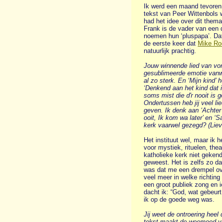
Ik werd een maand tevoren 
tekst van Peer Wittenbols 
had het idee over dit thema
Frank is de vader van een 
noemen hun ‘pluspapa’. Dat i
de eerste keer dat
Mike Ro
natuurlijk prachtig.
Jouw winnende lied van vor
gesublimeerde emotie vanw
al zo sterk. En ‘Mijn kind’ 
‘Denkend aan het kind dat 
soms mist die d'r nooit is ge
Ondertussen heb jij veel li
geven. Ik denk aan ‘Achter 
ooit, Ik kom wa later’ en ‘
kerk vaarwel gezegd? (Lieve
Het instituut wel, maar ik 
voor mystiek, rituelen, thea
katholieke kerk niet geken
geweest. Het is zelfs zo da
was dat me een drempel ove
veel meer in welke richting
een groot publiek zong en 
dacht ik: “God, wat gebeur
ik op de goede weg was.
Jij weet de ontroering heel
tekst maakt de weemoed va