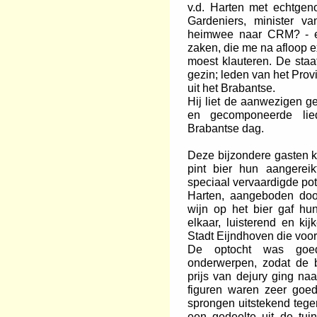
v.d. Harten met echtgen
Gardeniers, minister v
heimwee naar CRM? - e
zaken, die me na afloop ex
moest klauteren. De staa
gezin; leden van het Prov
uit het Brabantse.
Hij liet de aanwezigen 
en gecomponeerde lie
Brabantse dag.
Deze bijzondere gasten ko
pint bier hun aangereik
speciaal vervaardigde pot
Harten, aangeboden doo
wijn op het bier gaf hun
elkaar, luisterend en k
Stadt Eijndhoven die voo
De optocht was goed
onderwerpen, zodat de b
prijs van dejury ging na
figuren waren zeer goe
sprongen uitstekend teg
een gedeelte uit de tuin