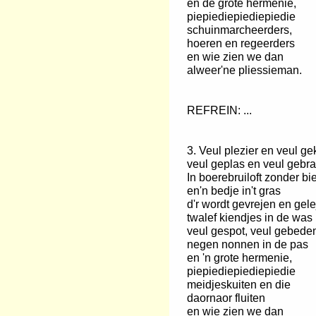
en de grote hermenie,
piepiediepiediepiedie
schuinmarcheerders,
hoeren en regeerders
en wie zien we dan
alweer'ne pliessieman.
REFREIN: ...
3. Veul plezier en veul gek
veul geplas en veul gebr
In boerebruiloft zonder bi
en'n bedje in't gras
d'r wordt gevrejen en gel
twalef kiendjes in de was
veul gespot, veul gebede
negen nonnen in de pas
en 'n grote hermenie,
piepiediepiediepiedie
meidjeskuiten en die
daornaor fluiten
en wie zien we dan