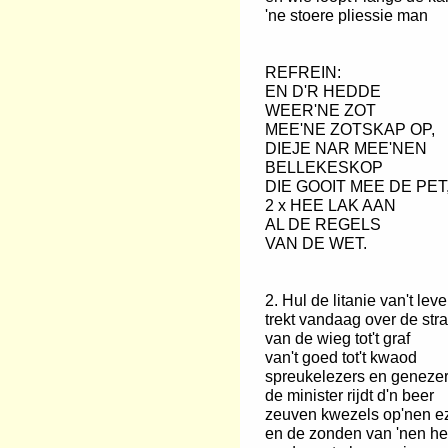
'ne stoere pliessie man
REFREIN:
EN D'R HEDDE
WEER'NE ZOT
MEE'NE ZOTSKAP OP,
DIEJE NAR MEE'NEN
BELLEKESKOP
DIE GOOIT MEE DE PET
2 x HEE LAK AAN
AL DE REGELS
VAN DE WET.
2. Hul de litanie van't lev
trekt vandaag over de stra
van de wieg tot't graf
van't goed tot't kwaod
spreukelezers en geneze
de minister rijdt d'n beer
zeuven kwezels op'nen e
en de zonden van 'nen he