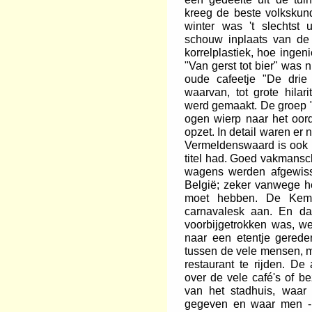
kreeg de beste volkskund
winter was 't slechtst 
schouw inplaats van d
korrelplastiek, hoe inge
"Van gerst tot bier" was 
oude cafeetje "De drie
waarvan, tot grote hilari
werd gemaakt. De groep 
ogen wierp naar het oor
opzet. In detail waren er 
Vermeldenswaard is ook 
titel had. Goed vakmans
wagens werden afgewiss
België; zeker vanwege he
moet hebben. De Kemp
carnavalesk aan. En da
voorbijgetrokken was, w
naar een etentje gered
tussen de vele mensen, m
restaurant te rijden. D
over de vele café's of be
van het stadhuis, waar 
gegeven en waar men - 