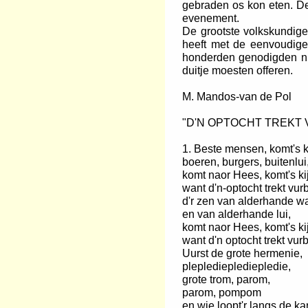
gebraden os kon eten. De
evenement.
De grootste volkskundige
heeft met de eenvoudige
honderden genodigden ni
duitje moesten offeren.
M. Mandos-van de Pol
"D'N OPTOCHT TREKT 
1. Beste mensen, komt's k
boeren, burgers, buitenlui
komt naor Hees, komt's ki
want d'n-optocht trekt vurb
d'r zen van alderhande w
en van alderhande lui,
komt naor Hees, komt's ki
want d'n optocht trekt vurbi
Uurst de grote hermenie,
plepledieplediepledie,
grote trom, parom,
parom, pompom
en wie loopt'r langs de ka