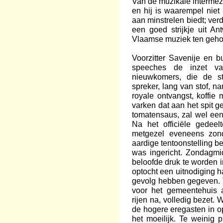
Van de muzikale interme
en hij is waarempel niet
aan minstrelen biedt; ver
een goed strijkje uit A
Vlaamse muziek ten gehor
Voorzitter Savenije en 
speeches de inzet va
nieuwkomers, die de s
spreker, lang van stof, n
royale ontvangst, koffie 
varken dat aan het spit 
tomatensaus, zal wel een
Na het officiële gedee
metgezel eveneens zon
aardige tentoonstelling 
was ingericht. Zondagmi
beloofde druk te worden 
optocht een uitnodiging
gevolg hebben gegeven. T
voor het gemeentehuis
rijen na, volledig bezet.
de hogere eregasten in op
het moeilijk. Te weinig 