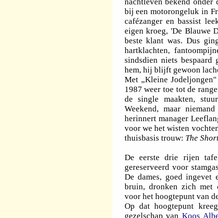
nachtleven bekend onder d
bij een motorongeluk in F
cafézanger en bassist lee
eigen kroeg, 'De Blauwe Dr
beste klant was. Dus ging
hartklachten, fantoompij
sindsdien niets bespaard 
hem, hij blijft gewoon lac
Met „Kleine Jodeljongen" 
1987 weer toe tot de rang
de single maakten, stuu
Weekend, maar niemand z
herinnert manager Leeflan
voor we het wisten vochten 
thuisbasis trouw:
The Shor
De eerste drie rijen ta
gereserveerd voor stamga
De dames, goed ingevet e
bruin, dronken zich met 
voor het hoogtepunt van d
Op dat hoogtepunt kree
gezelschap van
Koos Albe