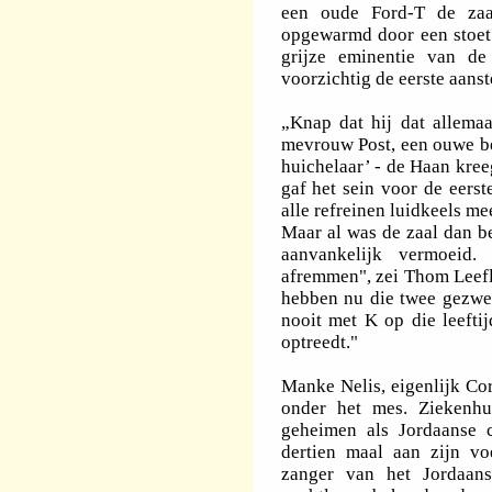
een oude Ford-T de zaa
opgewarmd door een stoet 
grijze eminentie van de
voorzichtig de eerste aans
„Knap dat hij dat allemaal
mevrouw Post, een ouwe be
huichelaar’ - de Haan kree
gaf het sein voor de eers
alle refreinen luidkeels me
Maar al was de zaal dan b
aanvankelijk vermoeid
afremmen", zei Thom Leefl
hebben nu die twee gezwel
nooit met K op die leeftij
optreedt."
Manke Nelis, eigenlijk Cor
onder het mes. Ziekenh
geheimen als Jordaanse c
dertien maal aan zijn vo
zanger van het Jordaan