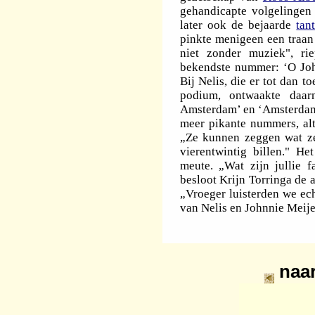
gehandicapte volgelinge
later ook de bejaarde
tan
pinkte menigeen een traan 
niet zonder muziek", r
bekendste nummer: ‘O John
Bij Nelis, die er tot dan t
podium, ontwaakte daar
Amsterdam’ en ‘Amsterdam,
meer pikante nummers, alt
„Ze kunnen zeggen wat ze
vierentwintig billen." H
meute. „Wat zijn jullie f
besloot Krijn Torringa de 
„Vroeger luisterden we ec
van Nelis en Johnnie Meijer
naa