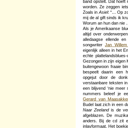
band opstelt. Dat hoeft
worden. Ze zeggen iets
Zoals in
Asiel
: “… Op zo
mij de al gift sinds ik k
Worum an hun dan nie 
Als je Amerikaanse blue
altijd over onderwerpen
alledaagse ellende en 
songwriter
Jan Wille
eigenlijk alleen in het
echte plattelandsblues
Gezongen in zijn eigen 
buitengewoon fraaie b
bespeelt daarin een he
opgejut door de don
verstaanbare teksten in
een blijvend ‘nie meer s
nummers beleef je een
Gerard van Maasakke
Budel laat zich in een d
Naar Zeeland
is de ver
afgeblazen. De muzikal
anders. Bij de cd zit 
inlayformaat. Het boek