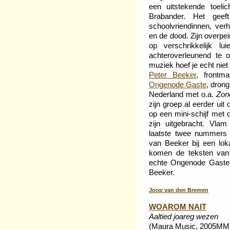
een uitstekende toeli
Brabander. Het gee
schoolvriendinnen, ver
en de dood. Zijn overp
op verschrikkelijk l
achteroverleunend te o
muziek hoef je echt niet
Peter Beeker
, frontm
Ongenode Gaste
, drong
Nederland met o.a.
Zon
zijn groep al eerder uit
op een mini-schijf met 
zijn uitgebracht. Vlam
laatste twee nummers 
van Beeker bij een lo
komen de teksten van 
echte Ongenode Gaste-
Beeker.
Joop van den Bremen
WOAROM NAIT
Aaltied joareg wezen
(Maura Music, 2005MM