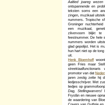
Aaltied joareg wezen
t
ontspannende en prob
teksten soms een and
zingen, muzikaal uitste
nummers. Tropische sfe
Groninger nuchterheid
een muzikaal, gene
zilvervoorn blijkt t
feestnummer. De hele s
nummers worden uitste
glad gepolijst. Het is 
hun hart niet op de tong
uit.
Henk Bloemhoff
woont 
geen Fries maar Stell
streektaalfunctionar
promotor van dat
Neders
jaren zestig zette hij
liedjesschrijver. Met z
liedjes op grammofoonp
Dag, Stellingwarvers!
D
Fryslân en nieuwe opname
de waardering van Bloe
Covers van Guthrie en 