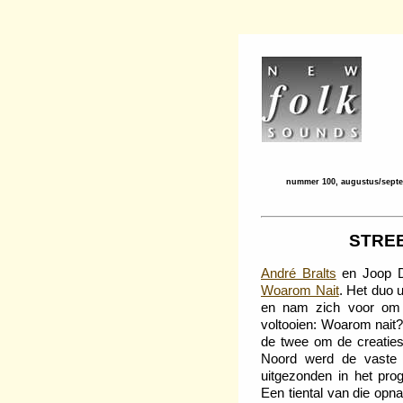
nummer 100, augustus/sept
STRE
André Bralts
en Joop D
Woarom Nait
. Het duo u
en nam zich voor om di
voltooien: Woarom nait
de twee om de creaties
Noord werd de vaste 
uitgezonden in het p
Een tiental van die o