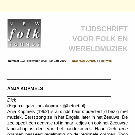
TIJDSCHRIFT
VOOR FOLK EN
WERELDMUZIEK
nummer 102, december 2005 / januari 2006
NEW
folk
SOUNDS op het web
___________________________________________
ANJA KOPMELS
___________________________________________
Diek
(Eigen uitgave, anjakopmels@hetnet.nl)
Anja Kopmels (1962) is al sinds haar studententijd bezig met
muziek. Eerst zong ze in het Engels, later in het Zeeuws. De
zee speelt een centrale rol in haar liedjes en ook het Zeeuwse
landschap is deel van het handelsmerk. Haar
Diek mee
boamen
passeert regelmatig op de regionale omroep. Toch