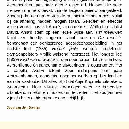
verscheen nu pas haar eerste eigen cd. Hoewel die geen
nieuwe nummers bevat, zijn de liedjes opnieuw aangekleed.
Zodanig dat de namen van de sessiemuzikanten best voluit
bij de aftiteling hadden mogen staan. Selectief en effectief
vullen vooral bassist André, accordeonist Wolfert en violist
David, Anja’s stem op een leuke wijze aan.
Twi meeuwen
krijgt een heerlijk zagende viool mee en
De mooiste
herinnering
een schitterende accordeonbegeleiding. In het
oudste lied (1985)
Hornet pelle
worden roddelende
garnalenpelsters vrolijk walsend neergezet. Het jongste lied
(1999)
Kind van et waeter
is een soort credo dat zelfs in twee
verschillende èn aangename uitvoeringen is opgenomen. Het
a capella
Anden
tekent zeer indringend een paar
vrouwenhanden, aangetast door het werken op het land en
aan de wastobbe. Uit alles blijkt dat Anja Kopmels uitstekend
waarneemt. Haar visuele ervaringen weet ze bovendien
uitstekend in tekst en muziek om te zetten. Het zou jammer
zijn als het slechts bij deze ene schijf blijft.
Joop van den Bremen