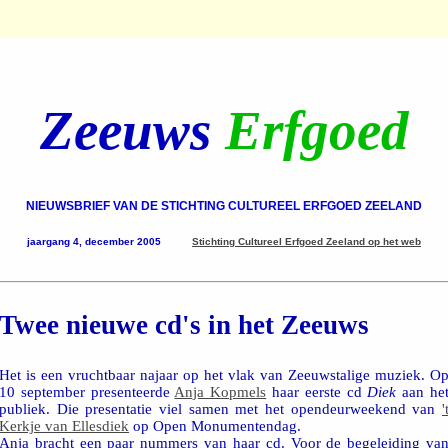
Zeeuws
Erfgoed
NIEUWSBRIEF VAN DE STICHTING CULTUREEL ERFGOED ZEELAND
jaargang 4, december 2005
Stichting Cultureel Erfgoed Zeeland op het web
Twee nieuwe cd's in het Zeeuws
Het is een vruchtbaar najaar op het vlak van Zeeuwstalige muziek. O
10 september presenteerde
Anja Kopmels
haar eerste cd
Diek
aan he
publiek. Die presentatie viel samen met het opendeurweekend van
'
Kerkje van Ellesdiek
op Open Monumentendag.
Anja bracht een paar nummers van haar cd. Voor de begeleiding va