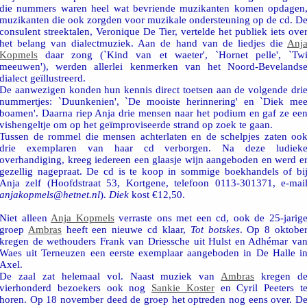
die nummers waren heel wat bevriende muzikanten komen opdagen
muzikanten die ook zorgden voor muzikale ondersteuning op de cd. D
consulent streektalen, Veronique De Tier, vertelde het publiek iets ove
het belang van dialectmuziek. Aan de hand van de liedjes die
Anj
Kopmels
daar zong (`Kind van et waeter', `Hornet pelle', `Tw
meeuwen'), werden allerlei kenmerken van het Noord-Bevelands
dialect geïllustreerd.
De aanwezigen konden hun kennis direct toetsen aan de volgende dri
nummertjes: `Duunkenien', `De mooiste herinnering' en `Diek me
boamen'. Daarna riep Anja drie mensen naar het podium en gaf ze ee
vishengeltje om op het geïmproviseerde strand op zoek te gaan.
Tussen de rommel die mensen achterlaten en de schelpjes zaten oo
drie exemplaren van haar cd verborgen. Na deze ludiek
overhandiging, kreeg iedereen een glaasje wijn aangeboden en werd e
gezellig nagepraat. De cd is te koop in sommige boekhandels of bi
Anja zelf (Hoofdstraat 53, Kortgene, telefoon 0113-301371, e-mai
anjakopmels@hetnet.nl
).
Diek
kost €12,50.
Niet alleen
Anja Kopmels
verraste ons met een cd, ook de 25-jarig
groep
Ambras
heeft een nieuwe cd klaar,
Tot botskes
. Op 8 oktobe
kregen de wethouders Frank van Driessche uit Hulst en Adhémar va
Waes uit Terneuzen een eerste exemplaar aangeboden in De Halle i
Axel.
De zaal zat helemaal vol. Naast muziek van
Ambras
kregen d
vierhonderd bezoekers ook nog
Sankie Koster
en Cyril Peeters t
horen. Op 18 november deed de groep het optreden nog eens over. D