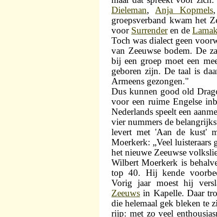
Dieleman
,
Anja Kopmels
groepsverband kwam het Ze
voor
Surrender
en de
Lamake
Toch was dialect geen voor
van Zeeuwse bodem. De zan
bij een groep moet een me
geboren zijn. De taal is daa
Armeens gezongen."
Dus kunnen good old Drago
voor een ruime Engelse in
Nederlands speelt een aanmer
vier nummers de belangrijks
levert met 'Aan de kust'
Moerkerk: „Veel luisteraars 
het nieuwe Zeeuwse volksli
Wilbert Moerkerk is behalve
top 40. Hij kende voorbee
Vorig jaar moest hij vers
Zeeuws
in Kapelle. Daar tro
die helemaal gek bleken te z
rijp: met zo veel enthousi