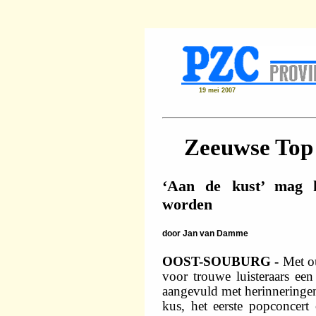
19 mei 2007
Zeeuwse Top
‘Aan de kust’ mag h
worden
door
Jan van Damme
OOST-SOUBURG -
Met o
voor trouwe luisteraars ee
aangevuld met herinneringen 
kus, het eerste popconcer