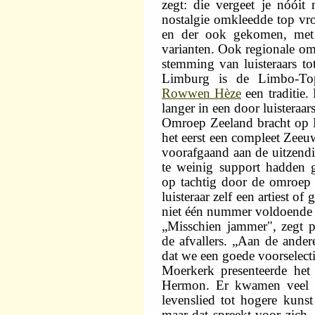
zegt: die vergeet je nóói
nostalgie omkleedde top vro
en der ook gekomen, met 
varianten. Ook regionale o
stemming van luisteraars tot
Limburg is de Limbo-T
Rowwen Hèze
een traditie.
langer in een door luisteraars
Omroep Zeeland bracht op 
het eerst een compleet Zeeuw
voorafgaand aan de uitzend
te weinig support hadden 
op tachtig door de omroep g
luisteraar zelf een artiest of
niet één nummer voldoende 
„Misschien jammer", zegt p
de afvallers. „Aan de ande
dat we een goede voorselect
Moerkerk presenteerde he
Hermon. Er kwamen veel t
levenslied tot hogere kunst
maar dat spreekt voor zich.