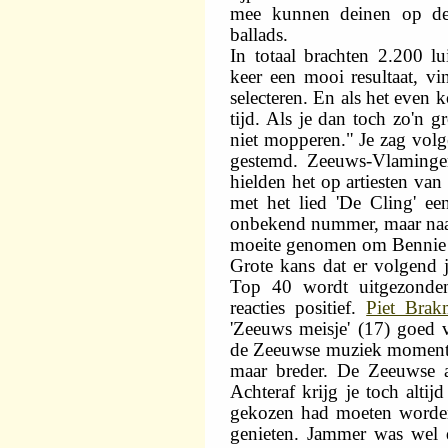
mee kunnen deinen op de
ballads.
In totaal brachten 2.200 lu
keer een mooi resultaat, v
selecteren. En als het even 
tijd. Als je dan toch zo'n g
niet mopperen." Je zag volg
gestemd. Zeeuws-Vlaminge
hielden het op artiesten va
met het lied 'De Cling' een 
onbekend nummer, maar naar 
moeite genomen om Bennie i
Grote kans dat er volgend 
Top 40 wordt uitgezonden
reacties positief.
Piet Bra
'Zeeuws meisje' (17) goed v
de Zeeuwse muziek momenteel 
maar breder. De Zeeuwse art
Achteraf krijg je toch altijd
gekozen had moeten worden
genieten. Jammer was wel d