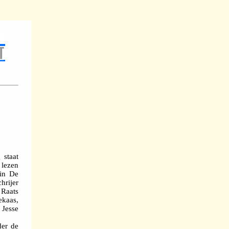
 staat
 lezen
in De
hrijer
 Raats
ekaas,
 Jesse
der de