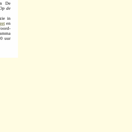
in De
Op de
zie in
ret
en
Noord-
ramma
00 uur