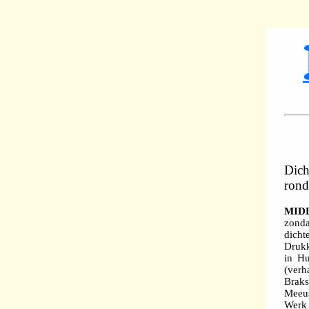
Dich
rond
MID
zonda
dich
Drukk
in Hu
(verh
Braks
Meeus
Werk 