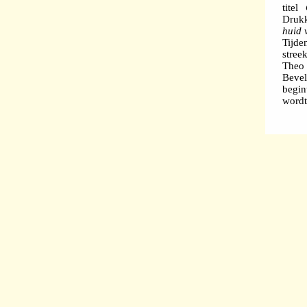
titel
Drukk
huid 
Tijde
stree
Theo
Beve
begin
wordt