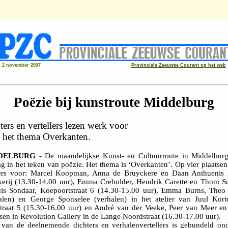
2 november 2007
Provinciale Zeeuwse Courant op het web
Poëzie bij kunstroute Middelburg
ters en vertellers lezen werk voor
 het thema Overkanten.
DELBURG -
De maandelijkse Kunst- en Cultuurroute in Middelburg
g in het teken van poëzie. Het thema is ‘Overkanten’. Op vier plaatsen
ters voor: Marcel Koopman, Anna de Bruyckere en Daan Anthuenis 
erij (13.30-14.00 uur), Emma Crebolder, Hendrik Carette en Thom Sc
is Sondaar, Koepoortstraat 6 (14.30-15.00 uur), Emma Burns, Theo
alen) en George Sponselee (verhalen) in het atelier van Juul Kort
traat 5 (15.30-16.00 uur) en André van der Veeke, Peer van Meer en
en in Revolution Gallery in de Lange Noordstraat (16.30-17.00 uur).
van de deelnemende dichters en verhalenvertellers is gebundeld on