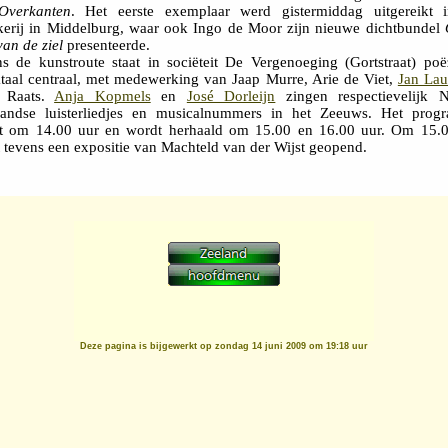
Overkanten
. Het eerste exemplaar werd gistermiddag uitgereikt 
erij in Middelburg, waar ook Ingo de Moor zijn nieuwe dichtbundel
van de ziel
presenteerde.
ns de kunstroute staat in sociëteit De Vergenoeging (Gortstraat) poë
ktaal centraal, met medewerking van Jaap Murre, Arie de Viet,
Jan Lau
 Raats.
Anja Kopmels
en
José Dorleijn
zingen respectievelijk 
landse luisterliedjes en musicalnummers in het Zeeuws. Het prog
t om 14.00 uur en wordt herhaald om 15.00 en 16.00 uur. Om 15.
 tevens een expositie van Machteld van der Wijst geopend.
Deze pagina is bijgewerkt op
zondag 14 juni 2009 om 19:18 uur