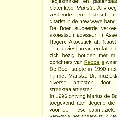
liedjesmaker en platenba
platenlabel
Marista
. Al vroe
zestiende een elektrische g
gitarist in de new wave-ban
De Boer studeerde verke
akoestisch adviseur in Ass
Hogere Akoestiek af. Naast 
een adviesbureau en later 
zich bezig houden met mu
oprichters van
Reboelje
waarv
De Boer stopte in 1990 met 
hij met Marista. Dit muziek
diverse artiesten door 
streektaalartiesten.
In 1996 ontving Marius de B
toegekend aan degene die z
voor de Friese popmuziek. 
vanwege het theaterstuk
De