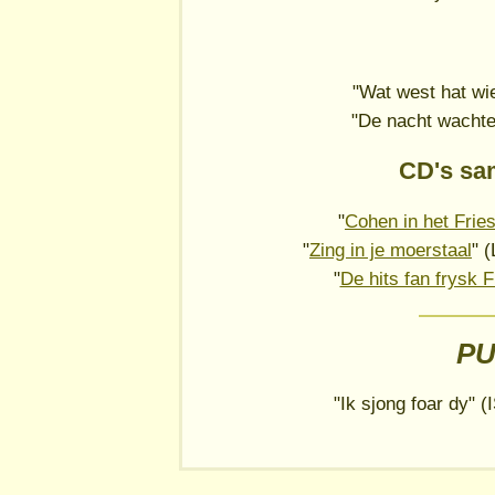
"Wat west hat wi
"De nacht wachte
CD's sa
"
Cohen in het Frie
"
Zing in je moerstaal
" 
"
De hits fan frysk 
PU
"Ik sjong foar dy" 