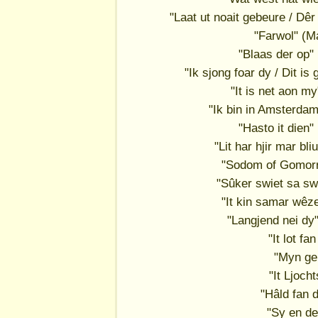
"Laat ut noait gebeure / Dêr
"Farwol" (M
"Blaas der op"
"Ik sjong foar dy / Dit i
"It is net aon m
"Ik bin in Amsterda
"Hasto it dien
"Lit har hjir mar b
"Sodom of Gomorr
"Sûker swiet sa sw
"It kin samar wêz
"Langjend nei dy
"It lot fa
"Myn gel
"It Ljoch
"Hâld fan 
"Sy en de