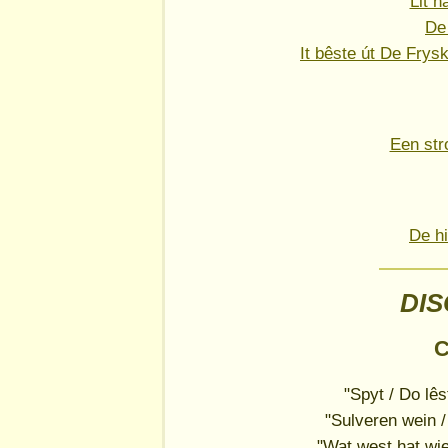
Lit h
De
It bêste út De Frys
Een str
De h
DI
C
"Spyt / Do lês
"Sulveren wein /
"Wat west hat wie